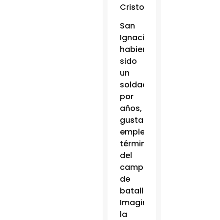
Cristo”.
San
Ignacio,
habiendo
sido
un
soldado
por
años,
gustaba
emplear
términos
del
campo
de
batalla.
Imaginó
la