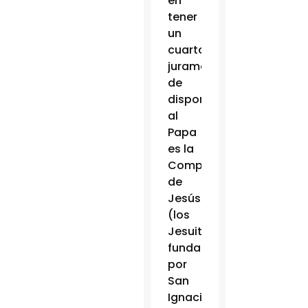
en
tener
un
cuarto
juramento
de
disponibilidad
al
Papa
es la
Compañía
de
Jesús
(los
Jesuitas),
fundada
por
San
Ignacio