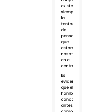
existe
siempre
la
tentación
de
pensar
que
estamos
nosotros
en el
centro”.
Es
evidente
que el
hombre
conocido
antes
como