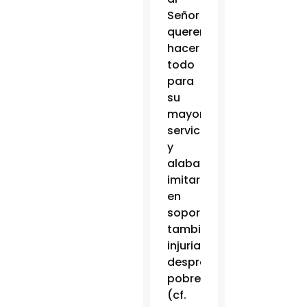
Señor
querer
hacer
todo
para
su
mayor
servicio
y
alabanza,
imitarle
en
soportar
también
injurias,
desprecio,
pobreza
(cf.