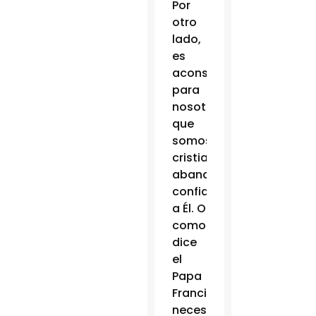
Por
otro
lado,
es
aconsejable
para
nosotros,
que
somos
cristianos,
abandonarnos
confiadamente
a Él. O
como
dice
el
Papa
Francisco,
necesitamos