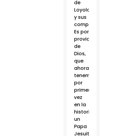
de
Loyola
y sus
compañeros.
Es por
providencia
de
Dios,
que
ahora
tenemos,
por
primera
vez
en la
historia,
un
Papa
Jesuita.