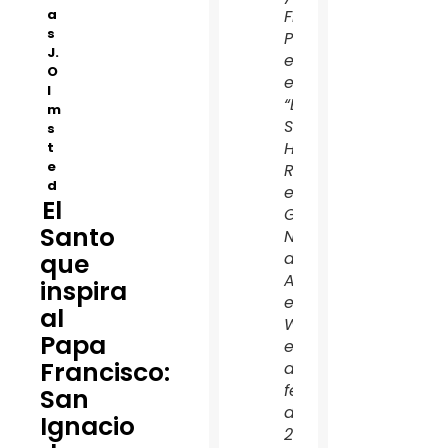
a
Francisco
s
Pacheco,
J.
en la
O
exposición
l
“El
m
Sagrado
s
Hecho
t
e
Real”
d
en la
El
Galería
Santo
Nacional
que
de
Arte
inspira
en
al
Washington
Papa
el 24
Francisco:
de
febrero
San
del
Ignacio
2010.