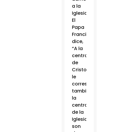
a la
Iglesia.
El
Papa
Francisco
dice,
“A la
centralidad
de
Cristo
le
corresponde
también
la
centralidad
de la
Iglesia:
son