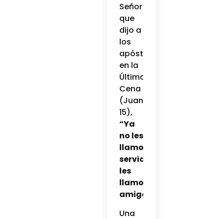
Señor
que
dijo a
los
apóstoles
en la
Última
Cena
(Juan
15),
“Ya
no les
llamo
servidores,
les
llamo
amigos”.
Una