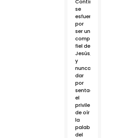
Contínuamente
se
esfuerza
por
ser un
compañero
fiel de
Jesús,
y
nunca
dar
por
sentado
el
privilegio
de oír
la
palabra
del