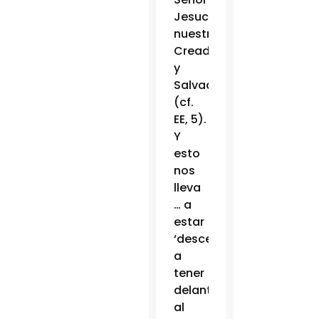
Jesucristo,
nuestro
Creador
y
Salvador
(cf.
EE, 5).
Y
esto
nos
lleva
… a
estar
‘descentrados’,
a
tener
delante
al