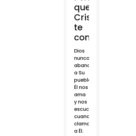
que
Cristo
te
conquiste
Dios
nunca
abandona
a Su
pueblo;
Él nos
ama
y nos
escucha
cuando
clamamos
a Él.