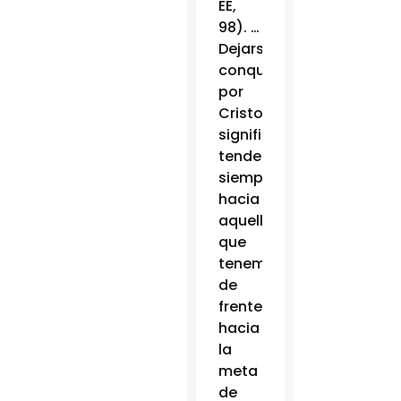
EE,
98). …
Dejarse
conquistar
por
Cristo
significa
tender
siempre
hacia
aquello
que
tenemos
de
frente,
hacia
la
meta
de