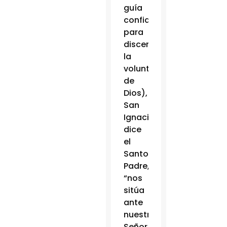
guía
confiable
para
discernir
la
voluntad
de
Dios),
San
Ignacio,
dice
el
Santo
Padre,
“nos
sitúa
ante
nuestro
Señor