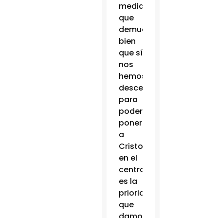
medida
que
demuestra
bien
que sí
nos
hemos
descentrados
para
poder
poner
a
Cristo
en el
centro
es la
prioridad
que
damos