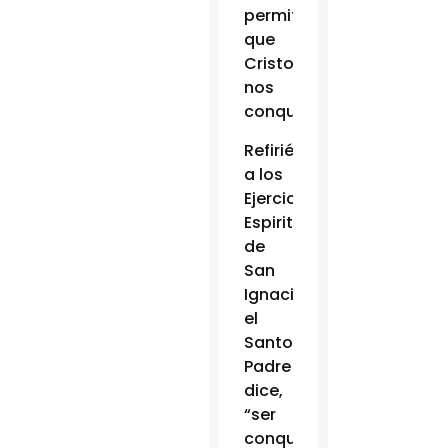
permitir
que
Cristo
nos
conquiste.
Refiriéndose
a los
Ejercicios
Espirituales
de
San
Ignacio,
el
Santo
Padre
dice,
“ser
conquistado