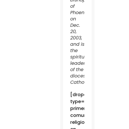
of
Phoenix
on
Dec.
20,
2003,
and is
the
spiritual
leader
of the
diocese’s
Catholics.
[dropcap
type=”4″]L[/dropcap]a
primera
comunidad
religiosa