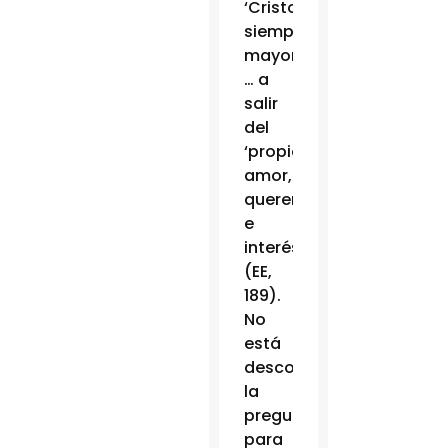
‘Cristo
siempre
mayor’,
… a
salir
del
‘propio
amor,
querer
e
interés’
(EE,
189).
No
está
descontada
la
pregunta
para