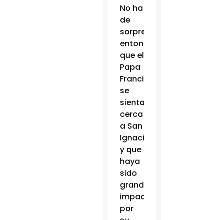
No ha
de
sorprender,
entonces,
que el
Papa
Francisco
se
sienta
cerca
a San
Ignacio
y que
haya
sido
grandemente
impactado
por