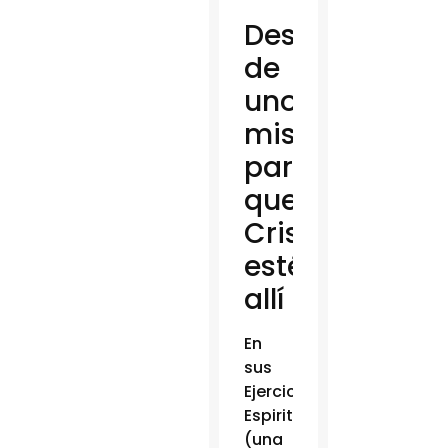
Descentrado
de
uno
mismo
para
que
Cristo
esté
allí
En
sus
Ejercicios
Espirituales
(una