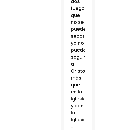
dos
fuegos
que
no se
pueden
separar:
yo no
puedo
seguir
a
Cristo
más
que
en la
Iglesia
y con
la
Iglesia.
…