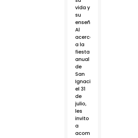
su
vida y
su
enseñanza.
Al
acercamos
a la
fiesta
anual
de
San
Ignacio
el 31
de
julio,
les
invito
a
acompañarme