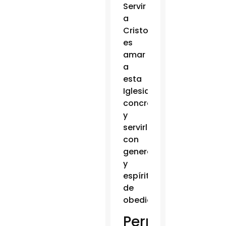
Servir
a
Cristo
es
amar
a
esta
Iglesia
concreta,
y
servirla
con
generosidad
y
espíritu
de
obediencia”.
Permitir