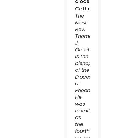
The
Most
Rev.
Thomas
J.
Olmsted
is the
bishop
of the
Diocese
of
Phoenix.
He
was
installed
as
the
fourth
bishop