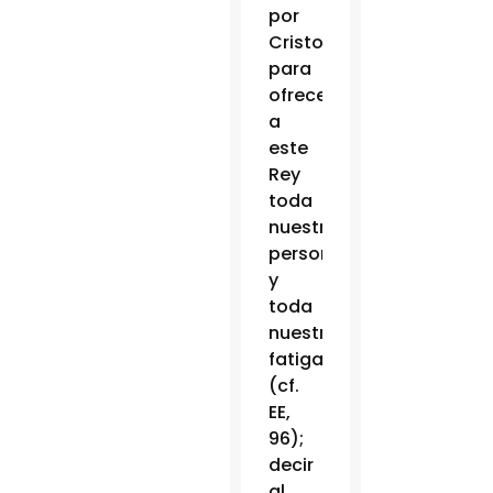
por
Cristo
para
ofrecer
a
este
Rey
toda
nuestra
persona
y
toda
nuestra
fatiga
(cf.
EE,
96);
decir
al