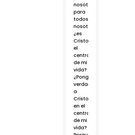
nosotros,
para
todos
nosotros:
¿es
Cristo
el
centro
de mi
vida?
¿Pongo
verdaderamente
a
Cristo
en el
centro
de mi
vida?
Porque