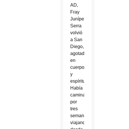
AD,
Fray
Junípero
Serra
volvió
a San
Diego,
agotado
en
cuerpo
y
espíritu.
Había
caminado
por
tres
semanas,
viajando