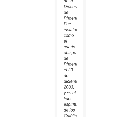
de la
Diócesis
de
Phoenix.
Fue
instalado
como
el
cuarto
obispo
de
Phoenix
el 20
de
diciembre,
2003,
y es el
lider
espiritual
de los
Católicos