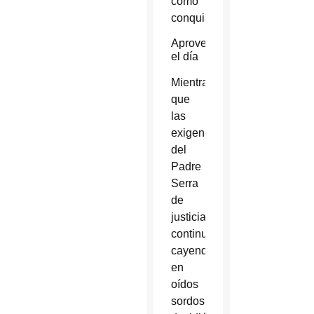
como
conquistadores.
Aprovechar
el día
Mientras
que
las
exigencias
del
Padre
Serra
de
justicia
continuaban
cayendo
en
oídos
sordos,