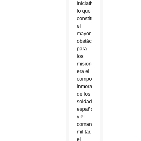
iniciativa,
lo que
constituyó
el
mayor
obstáculo
para
los
misioneros
era el
comportamiento
inmoral
de los
soldados
españoles
y el
comandante
militar,
el