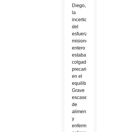
Diego,
la
incertidumbre
del
esfuerzo
misionero
entero
estaba
colgado
precariamente
en el
equilibrio.
Grave
escasez
de
alimentos
y
enfermedades