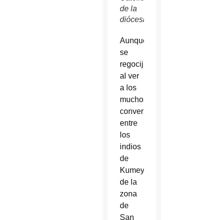
de la
diócesis.
Aunque
se
regocijaba
al ver
a los
muchos
conversos
entre
los
indios
de
Kumeyaay
de la
zona
de
San