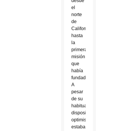
desde
el
norte
de
California
hasta
la
primera
misión
que
había
fundado.
A
pesar
de su
habitual
disposición
optimista,
estaba