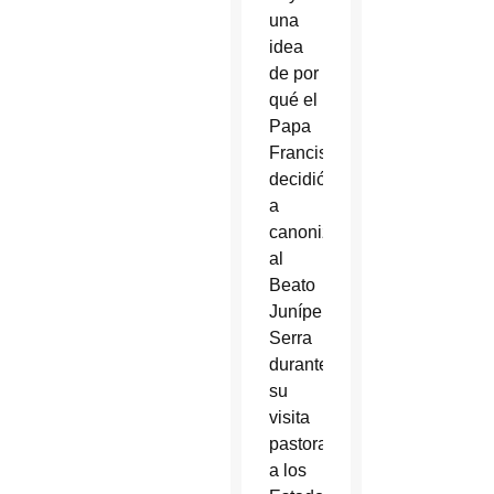
una
idea
de por
qué el
Papa
Francisco
decidió
a
canonizar
al
Beato
Junípero
Serra
durante
su
visita
pastoral
a los