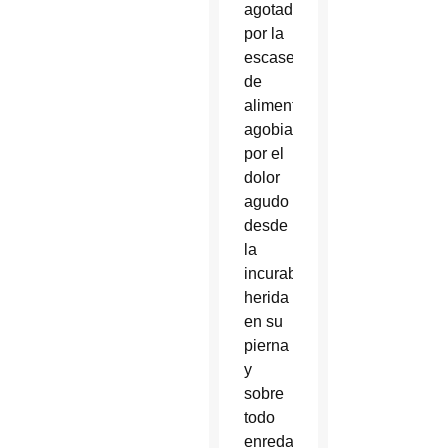
agotado
por la
escasez
de
alimentos,
agobiado
por el
dolor
agudo
desde
la
incurable
herida
en su
pierna
y
sobre
todo
enredado