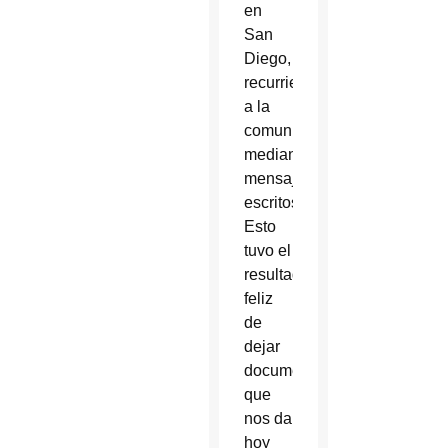
en
San
Diego,
recurrieron
a la
comunicación
mediante
mensajes
escritos.
Esto
tuvo el
resultado
feliz
de
dejar
documentación
que
nos da
hoy