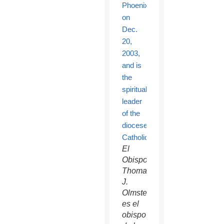
El
Obispo
Thomas
J.
Olmsted
es el
obispo