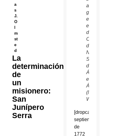
a
a la
s
gente
J.
en el
O
entrado
l
de la
m
Catedral
st
e
de
d
Nuestra
La
Señora
determinación
de
Ángeles
de
en Los
un
Ángeles.
misionero:
(Nancy
San
Wiechec/CNS)
Junípero
[dropcap]E[/dropcap]n
Serra
septiembre
de
1772