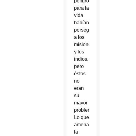
peligrosas
para la
vida
habían
perseguido
a los
misioneros
y los
indios,
pero
éstos
no
eran
su
mayor
problema.
Lo que
amenazaba
la