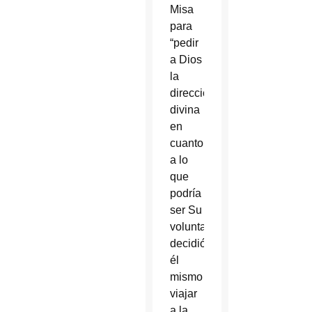
Misa
para
“pedir
a Dios
la
dirección
divina
en
cuanto
a lo
que
podría
ser Su
voluntad”,
decidió
él
mismo
viajar
a la