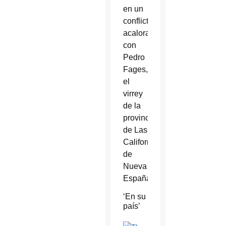
en un
conflicto
acalorado
con
Pedro
Fages,
el
virrey
de la
provincia
de Las
Californias
de
Nueva
España.
‘En su
país’