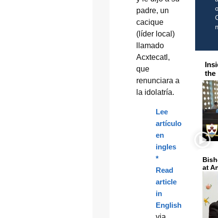
o
padre, un
C
cacique
(líder local)
llamado
Acxtecatl,
Ins
que
the
renunciara a
la idolatría.
Lee
artículo
en
ingles
*
Bish
at A
Read
article
in
English
via