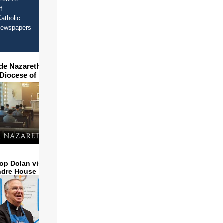
f
atholic
newspapers
ide Nazareth Seminary in
 Diocese of Phoenix
op Dolan visits and serves
ndre House