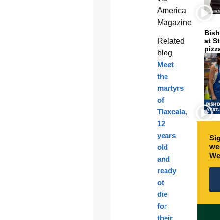
America
Magazine
Bish
Related
at S
pizz
blog
Meet
the
martyrs
of
Tlaxcala,
12
years
Sig
wee
old
We
and
ready
ot
die
for
their