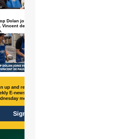
op Dolan joins volunteers
t. Vincent de Paul to make
a.
n up and receive free
kly E-newsletter every
dnesday morning.
Sign Up