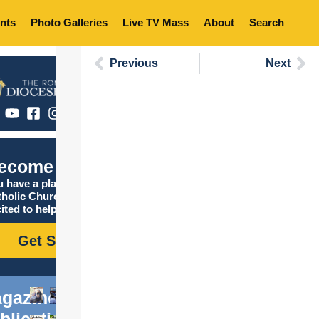
nts
Photo Galleries
Live TV Mass
About
Search
Previous
Next
ecome Catholic
 have a place in the
tholic Church, and we are
ited to help you find it!
Get Started
gazine
blications