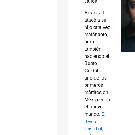
títulos”.
Acxtecatl
atacó a su
hijo otra vez,
matándolo,
pero
también
haciendo al
Beato
Cristóbal
uno de los
primeros
mártires en
México y en
el nuevo
mundo.
El
Beato
Cristóbal,