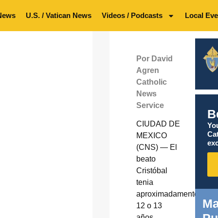
News
U.S. / Vatican News
Videos / Podcasts
Local Eve
Por David
Agren
Catholic
News
Service
B
CIUDAD DE
You
Ca
MEXICO
exc
(CNS) — El
beato
Cristóbal
tenia
aproximadamente
Ma
12 o 13
Pu
años