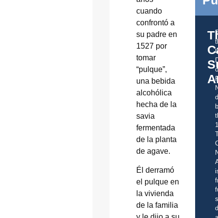
cuando
confrontó a
T
su padre en
1527 por
C
t
tomar
S
“pulque”,
o
A
una bebida
alcohólica
d
hecha de la
b
t
savia
fermentada
de la planta
C
de agave.
A
Él derramó
i
f
el pulque en
f
la vivienda
s
de la familia
d
y le dijo a su
a