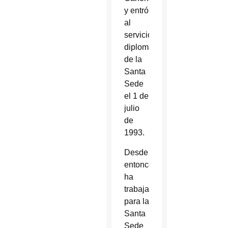
y entró
al
servicio
diplomático
de la
Santa
Sede
el 1 de
julio
de
1993.
Desde
entonces,
ha
trabajado
para la
Santa
Sede