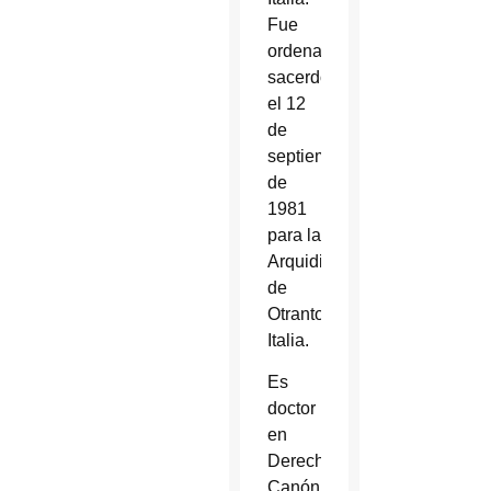
Fue
ordenado
sacerdote
el 12
de
septiembre
de
1981
para la
Arquidiócesis
de
Otranto,
Italia.
Es
doctor
en
Derecho
Canónico