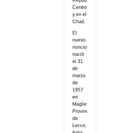
República
Centroafricana
y en el
Chad.
El
nuevo
nuncio
nació
el 31
de
marzo
de
1957
en
Maglie,
Provincia
de
Lecce,
Italia.