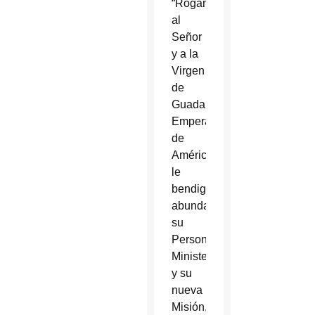
“Rogamos
al
Señor
y a la
Virgen
de
Guadalupe
Emperatriz
de
América
le
bendiga
abundantemente
su
Persona,
Ministerio
y su
nueva
Misión,”