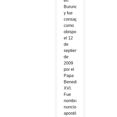
en
Burundi
y fue
consagrado
como
obispo
el 12
de
septiembre
de
2009
por el
Papa
Benedicto
XVI.
Fue
nombrado
nuncio
apostólico