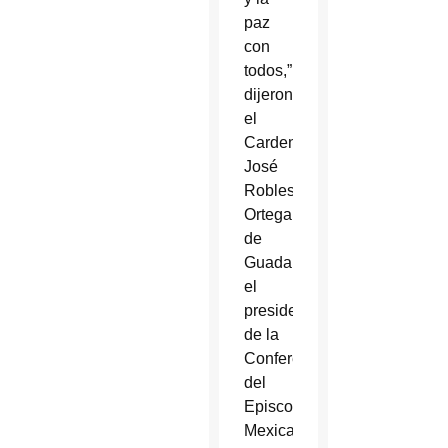
paz
con
todos,”
dijeron
el
Cardenal
José
Robles
Ortega
de
Guadalajara,
el
presidente
de la
Conferencia
del
Episcopado
Mexicano,