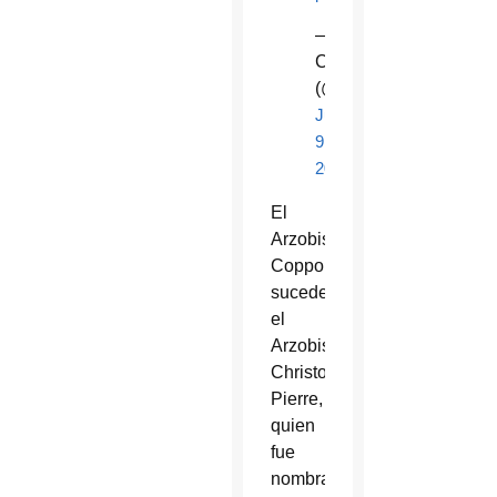
—
CEM
(@IglesiaMexico)
July
9,
2016
El
Arzobispo
Coppola
sucede
el
Arzobispo
Christophe
Pierre,
quien
fue
nombrado