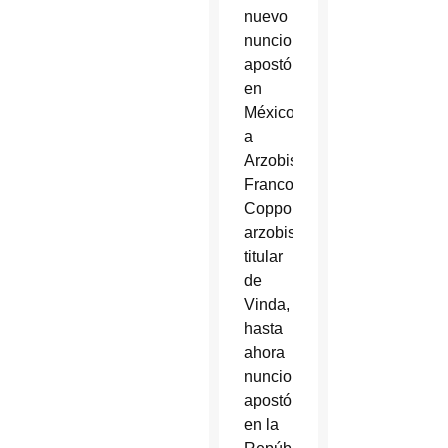
nuevo
nuncio
apostólico
en
México
a
Arzobispo
Franco
Coppola,
arzobispo
titular
de
Vinda,
hasta
ahora
nuncio
apostólica
en la