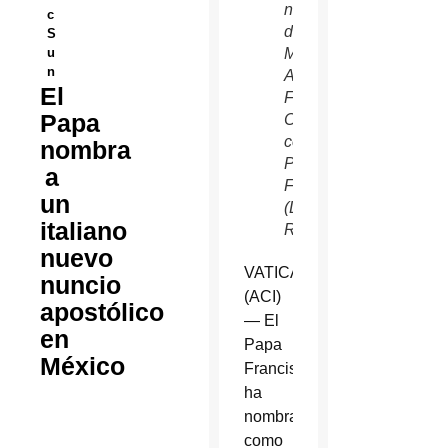
nuncio
c
de
S
u
México,
n
Arzobispo
El
Franco
Papa
Coppola,
con el
nombra
Papa
a
Francisco.
un
(L’Osservatore
italiano
Romano)
nuevo
VATICANO
nuncio
(ACI)
apostólico
— El
en
Papa
México
Francisco
ha
nombrado
como