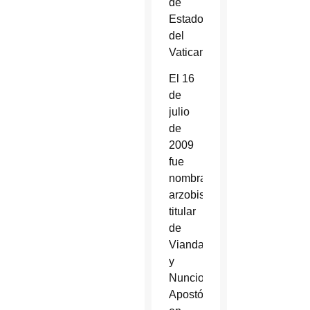
de
Estado
del
Vaticano.
El 16
de
julio
de
2009
fue
nombrado
arzobispo
titular
de
Vianda
y
Nuncio
Apostólico