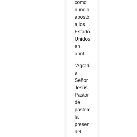
como
nuncio
apostólico
a los
Estados
Unidos
en
abril.
“Agradecemos
al
Señor
Jesús,
Pastor
de
pastores,
la
presencia
del