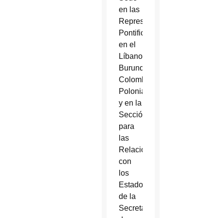
en las
Representaciones
Pontificias
en el
Líbano,
Burundi,
Colombia,
Polonia
y en la
Sección
para
las
Relaciones
con
los
Estados
de la
Secretaría