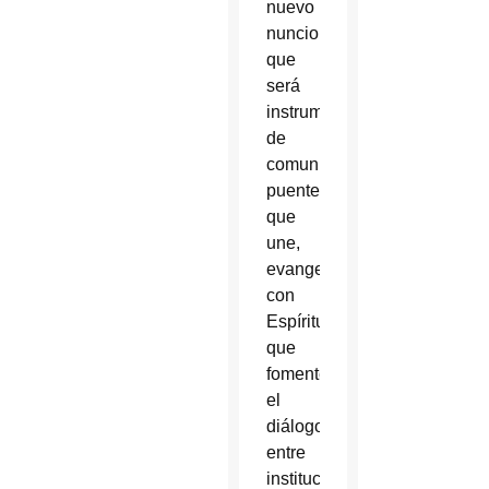
nuevo
nuncio
que
será
instrumento
de
comunión,
puente
que
une,
evangelizador
con
Espíritu
que
fomente
el
diálogo
entre
instituciones,