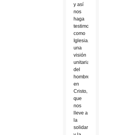
y así
nos
haga
testimoniar
como
Iglesia,
una
visión
unitaria
del
hombre
en
Cristo,
que
nos
lleve a
la
solidaridad
y la