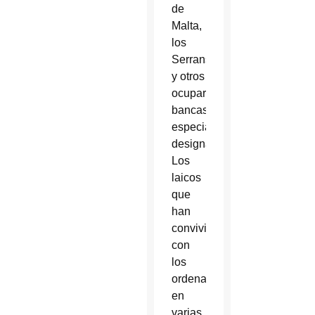
de
Malta,
los
Serrans
y otros
ocuparán
bancas
especialmente
designadas.
Los
laicos
que
han
convivido
con
los
ordenandos
en
varias