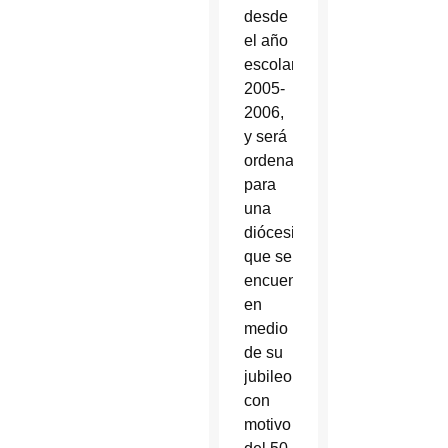
desde
el año
escolar
2005-
2006,
y será
ordenado
para
una
diócesis
que se
encuentra
en
medio
de su
jubileo
con
motivo