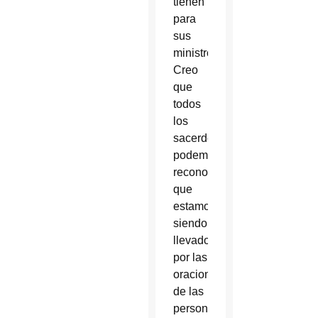
tienen
para
sus
ministros.
Creo
que
todos
los
sacerdotes
podemos
reconocer
que
estamos
siendo
llevados
por las
oraciones
de las
personas