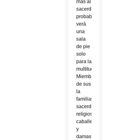
más al
sacerdocio
probablemente
verá
una
sala
de pie
solo
para la
multitud.
Miembros
de sus
la
familias,
sacerdotes,
religiosos,
caballeros
y
damas