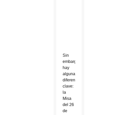
Bernardo
de
Claraval,
10755
Calle
124o
Norte,
Scottsdale
Sin
embargo,
hay
algunas
diferencias
clave:
la
Misa
del 26
de