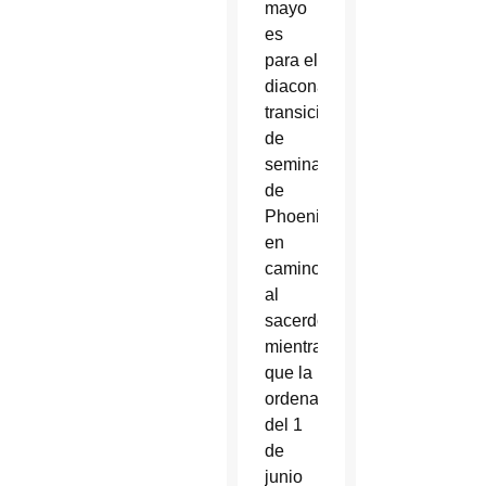
mayo
es
para el
diaconado
transicional
de
seminaristas
de
Phoenix
en
camino
al
sacerdocio,
mientras
que la
ordenación
del 1
de
junio