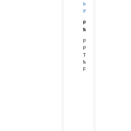
MÁS
INFORMACIÓN
Primeras
Misas
P.
Pedro
Teresa
McConnell,
FHS
6
p.m.
1
de
junio
Parroquia
San
Juan