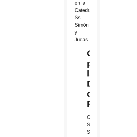
en la
Catedral
Ss.
Simón
y
Judas.
Ordenacion
para
la
Diócesis
de
Phoenix
Catedral
Ss.
Simón