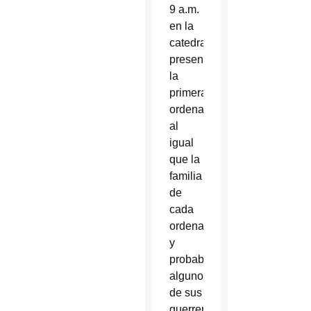
9 a.m.
en la
catedral
presenciarán
la
primera
ordenación,
al
igual
que la
familia
de
cada
ordenando
y
probablemente
algunos
de sus
guerreros