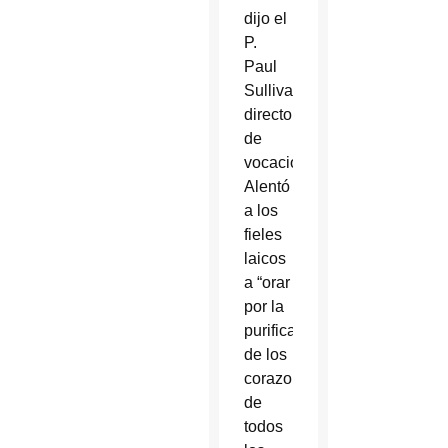
dijo el
P.
Paul
Sullivan,
director
de
vocaciones.
Alentó
a los
fieles
laicos
a “orar
por la
purificación
de los
corazones
de
todos