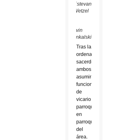
Estevan
Wetzel
Kevin
Penkalski
Tras la
ordenación
sacerdotal,
ambos
asumirán
funciones
de
vicario
parroquial
en
parroquias
del
área.