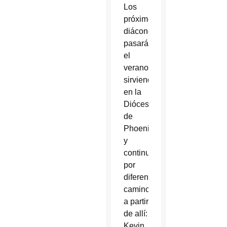
Los
próximos
diáconos transicionales
pasarán
el
verano
sirviendo
en la
Diócesis
de
Phoenix,
y
continuarán
por
diferentes
caminos
a partir
de allí:
Kevin