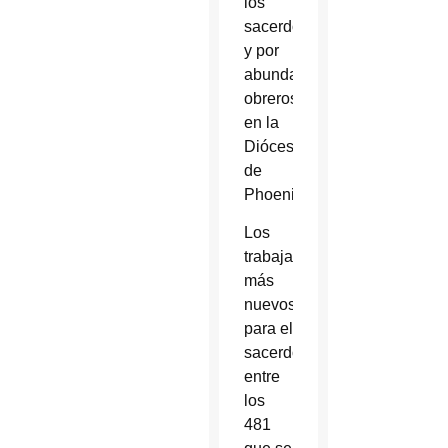
los
sacerdotes
y por
abundantes
obreros”
en la
Diócesis
de
Phoenix.
Los
trabajadores
más
nuevos
para el
sacerdocio,
entre
los
481