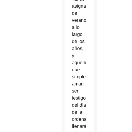
asignaciones
de
verano
a lo
largo
de los
años,
y
aquellos
que
simplemente
aman
ser
testigos
del día
de la
ordenación
llenarán