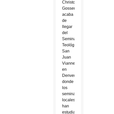
Christopher
Gossen
acaba
de
llegar
del
Seminario
Teológico
San
Juan
Vianney
en
Denver,
donde
los
seminaristas
locales
han
estudiado