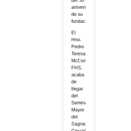
del 50
aniversario
de su
fundación.
El
Hno.
Pedro
Teresa
McConnell,
FHS,
acaba
de
llegar
del
Seminario
Mayor
del
Sagrado
Corazón