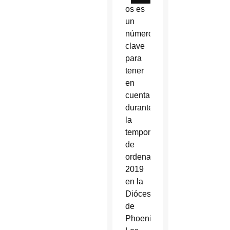
os es
un
número
clave
para
tener
en
cuenta
durante
la
temporada
de
ordenaciones
2019
en la
Diócesis
de
Phoenix.