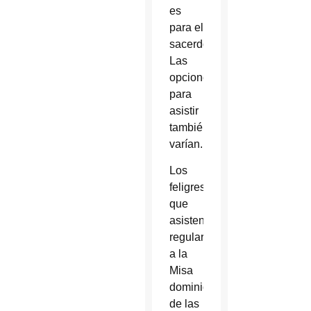
es
para el
sacerdocio.
Las
opciones
para
asistir
también
varían.
Los
feligreses
que
asisten
regularmente
a la
Misa
dominical
de las