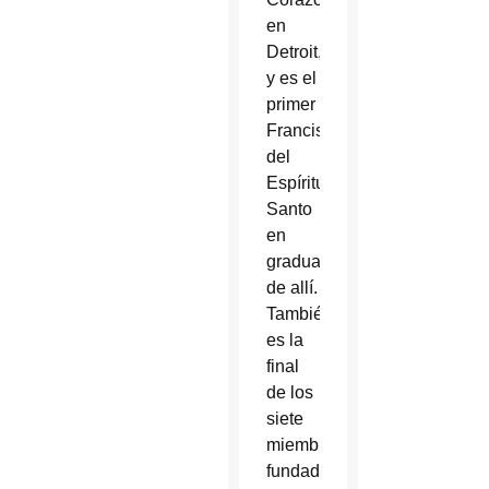
en
Detroit,
y es el
primer Fraile
Franciscano
del
Espíritu
Santo
en
graduarse
de allí.
También
es la
final
de los
siete
miembros
fundadores