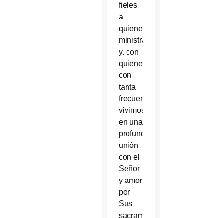
fieles
a
quienes
ministramos
y, con
quienes
con
tanta
frecuencia,
vivimos
en una
profunda
unión
con el
Señor
y amor
por
Sus
sacramentos”,