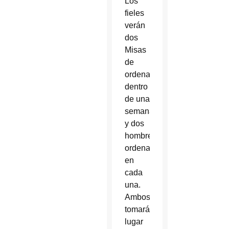
Los
fieles
verán
dos
Misas
de
ordenación
dentro
de una
semana
y dos
hombres
ordenados
en
cada
una.
Ambos
tomarán
lugar