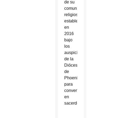
de su
comunidad
religiosa
establecida
en
2016
bajo
los
auspicios
de la
Diócesis
de
Phoenix
para
convertirse
en
sacerdote.