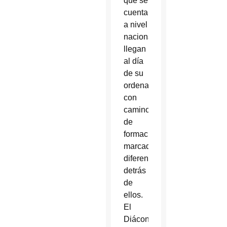
que se
cuentan
a nivel
nacional,
llegan
al día
de su
ordenación
con
caminos
de
formación
marcadamente
diferentes
detrás
de
ellos.
El
Diácono