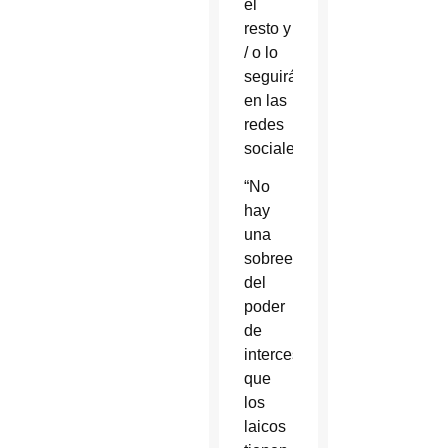
el
resto y
/ o lo
seguirán
en las
redes
sociales.
“No
hay
una
sobreestimación
del
poder
de
intercesión
que
los
laicos