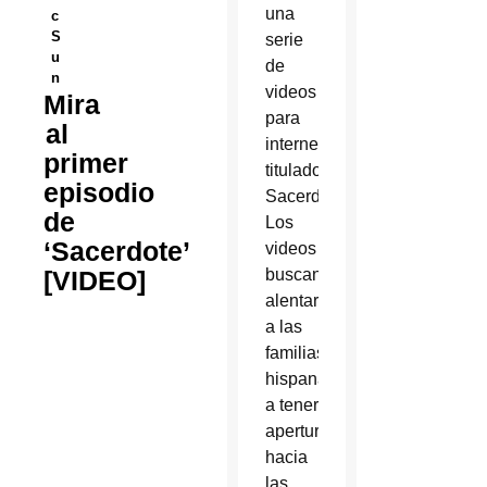
una
c
S
serie
u
de
n
videos
Mira
para
al
internet
primer
titulados
episodio
Sacerdote.
de
Los
‘Sacerdote’
videos
[VIDEO]
buscan
alentar
a las
familias
hispanas
a tener
apertura
hacia
las