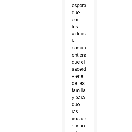
espera
que
con
los
videos
la
comunidad
entienda
que el
sacerdocio
viene
de las
familias,
y para
que
las
vocaciones
surjan