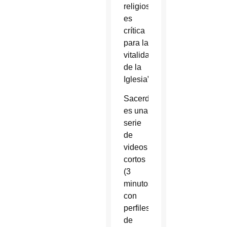
religiosa
es
crítica
para la
vitalidad
de la
Iglesia”.
Sacerdote
es una
serie
de
videos
cortos
(3
minutos)
con
perfiles
de