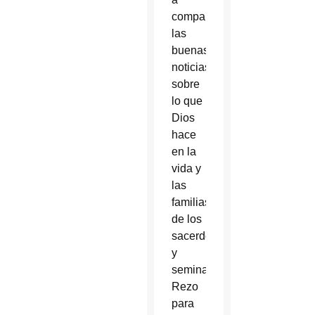
compartir
las
buenas
noticias
sobre
lo que
Dios
hace
en la
vida y
las
familias
de los
sacerdotes
y
seminaristas.
Rezo
para