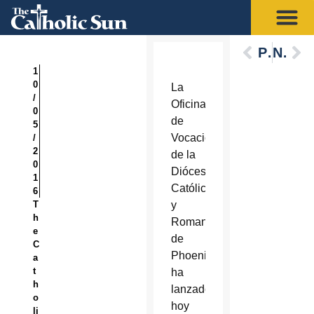
Previous
Next
1
0
La
/
Oficina
0
de
5
Vocaciones
/
2
de la
0
Diócesis
1
Católica
6
T
y
h
Romana
e
de
C
Phoenix
a
t
ha
h
lanzado
o
hoy
li