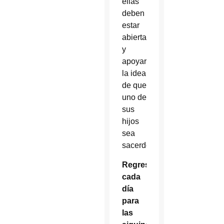
ellas
deben
estar
abiertas
y
apoyar
la idea
de que
uno de
sus
hijos
sea
sacerdote.
Regresa
cada
día
para
las