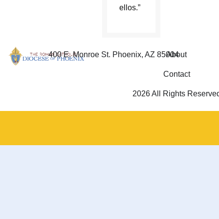
ellos.”
400 E. Monroe St. Phoenix, AZ 85004
About
Contact
2026 All Rights Reserve