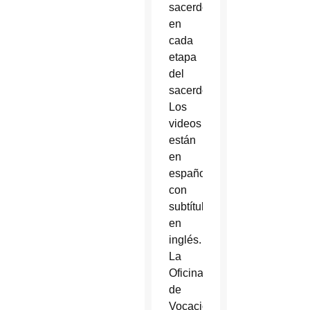
sacerdotes
en
cada
etapa
del
sacerdocio.
Los
videos
están
en
español
con
subtítulos
en
inglés.
La
Oficina
de
Vocaciones