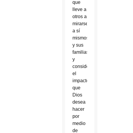
que
lleve a
otros a
mirarse
a sí
mismos
y sus
familias,
y
considerar
el
impacto
que
Dios
desea
hacer
por
medio
de