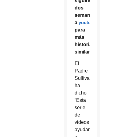
siguinetes
dos
semanas
a
youtube.com/mifecatolica
para
más
historias
similares.
El
Padre
Sullivan
ha
dicho
“Esta
serie
de
videos
ayudara
a