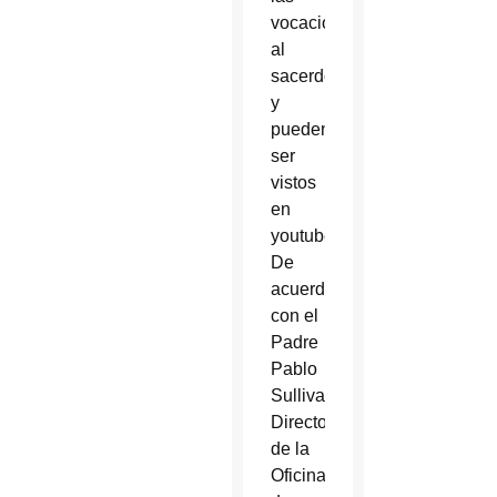
vocaciones
al
sacerdocio
y
pueden
ser
vistos
en
youtube.com/mifecatolica.
De
acuerdo
con el
Padre
Pablo
Sullivan,
Director
de la
Oficina