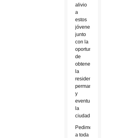
alivio
a
estos
jóvenes,
junto
con la
oportunidad
de
obtener
la
residencia
permanente
y
eventualmente
la
ciudadanía.
Pedimos
a toda