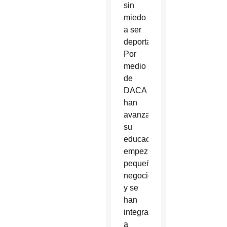
sin
miedo
a ser
deportados.
Por
medio
de
DACA
han
avanzado
su
educación,
empezado
pequeños
negocios
y se
han
integrado
a