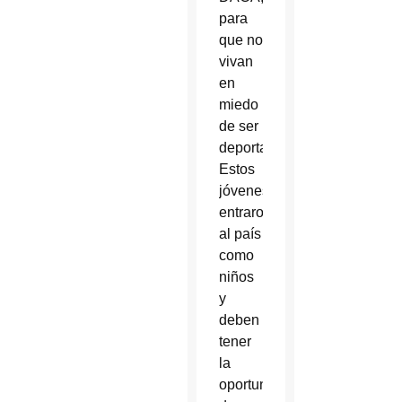
para
que no
vivan
en
miedo
de ser
deportados.
Estos
jóvenes
entraron
al país
como
niños
y
deben
tener
la
oportunidad