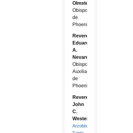
Olmsted
Obispo
de
Phoenix
Reverendísimo
Eduardo
A.
Nevares
Obispo
Auxiliar
de
Phoenix
Reverendísimo
John
C.
Wester
Arzobispo de
Santa