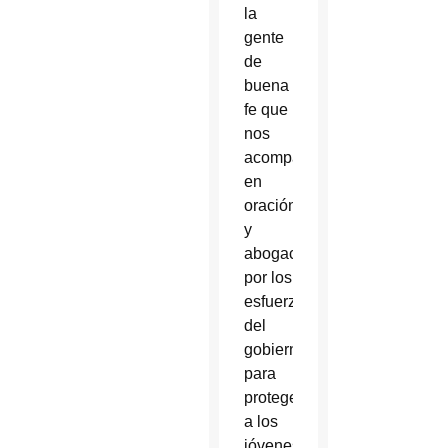
la
gente
de
buena
fe que
nos
acompañe
en
oración
y
abogacía
por los
esfuerzos
del
gobierno
para
proteger
a los
jóvenes