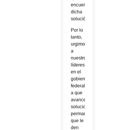
encuentre
dicha
solución.
Por lo
tanto,
urgimos
a
nuestros
líderes
en el
gobierno
federal
a que
avancen
soluciones
permanentes
que le
den