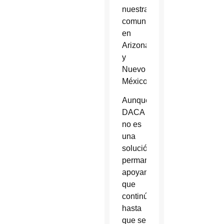
nuestras
comunidades
en
Arizona
y
Nuevo
México.
Aunque
DACA
no es
una
solución
permanente
apoyamos
que
continúe
hasta
que se