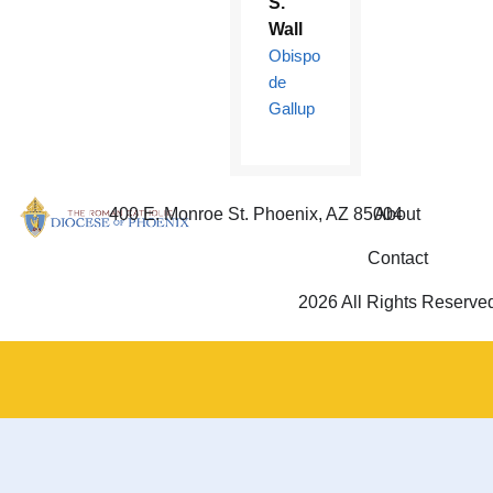
S.
Wall
Obispo
de
Gallup
400 E. Monroe St. Phoenix, AZ 85004
About
Contact
2026 All Rights Reserve