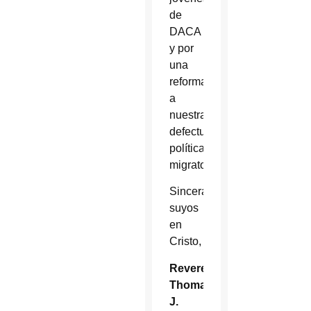
de
DACA
y por
una
reforma
a
nuestras
defectuosas
políticas
migratorias.
Sinceramente
suyos
en
Cristo,
Reverendísimo
Thomas
J.