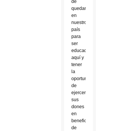
de
quedarse
en
nuestro
país
para
ser
educados
aquí y
tener
la
oportunidad
de
ejercer
sus
dones
en
beneficio
de