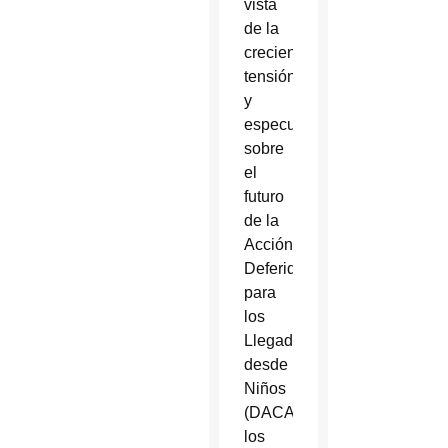
vista
de la
creciente
tensión
y
especulación
sobre
el
futuro
de la
Acción
Deferida
para
los
Llegados
desde
Niños
(DACA),
los