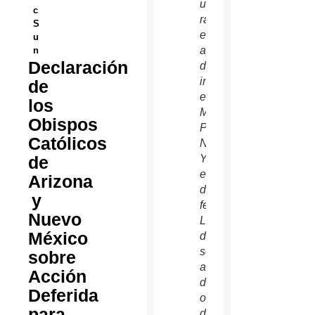
un
c
rally
S
en
u
apoyo
n
Declaración
de los
inmigrantes
de
en
los
Massapequa
Obispos
Park,
Católicos
Nueva
de
York,
el 24
Arizona
de
y
febrero.
Nuevo
La
México
demonstración
se fue
sobre
afuera
Acción
de la
Deferida
oficina
para
distrito