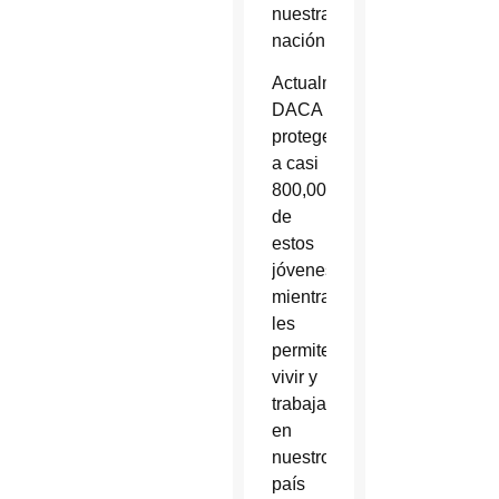
nuestra
nación.
Actualmente,
DACA
protege
a casi
800,000
de
estos
jóvenes,
mientras
les
permite
vivir y
trabajar
en
nuestro
país