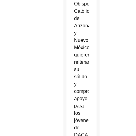
Obispos
Católicos
de
Arizona
y
Nuevo
México
quieren
reiterar
su
sólido
y
comprometido
apoyo
para
los
jóvenes
de
DACA,