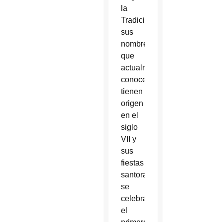
la
Tradición,
sus
nombres
que
actualmente
conocemos,
tienen
origen
en el
siglo
VII y
sus
fiestas
santorales
se
celebran
el