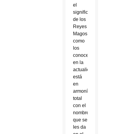
el
significado
de los
Reyes
Magos
como
los
conocemos
en la
actualidad,
está
en
armonía
total
con el
nombre
que se
les da