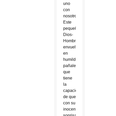
uno
con
nosotros.
Este
pequeño
Dios-
Hombre,
envuelto
en
humildes
pañales,
que
tiene
la
capacidad
de que
con su
inocente
sonrisa,