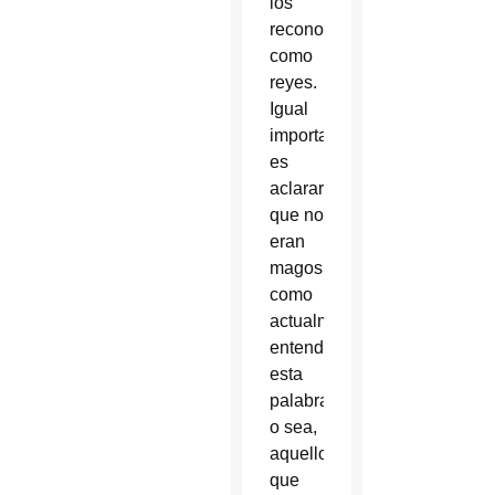
los
reconoce
como
reyes.
Igual
importante
es
aclarar
que no
eran
magos
como
actualmente
entendemos
esta
palabra;
o sea,
aquellos
que