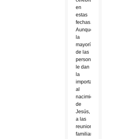
en
estas
fechas.
Aunque
la
mayoría
de las
personas
le dan
la
importancia
al
nacimiento
de
Jesús,
a las
reuniones
familiares,