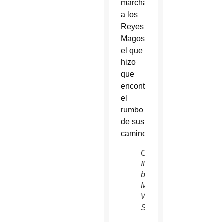
marcha
a los
Reyes
Magos,
el que
hizo
que
encontraran
el
rumbo
de sus
caminos.
Composite
Illustration
by
Mick
Welsh/CATHOLIC
SUN