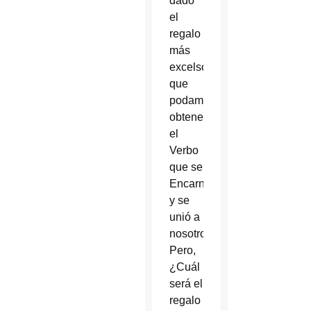
dado
el
regalo
más
excelso
que
podamos
obtener;
el
Verbo
que se
Encarnó
y se
unió a
nosotros.
Pero,
¿Cuál
será el
regalo