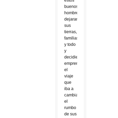
estos
buenos
hombres
dejaran
sus
tierras,
familias
y todo
y
decidieran
emprender
el
viaje
que
iba a
cambiar
el
rumbo
de sus