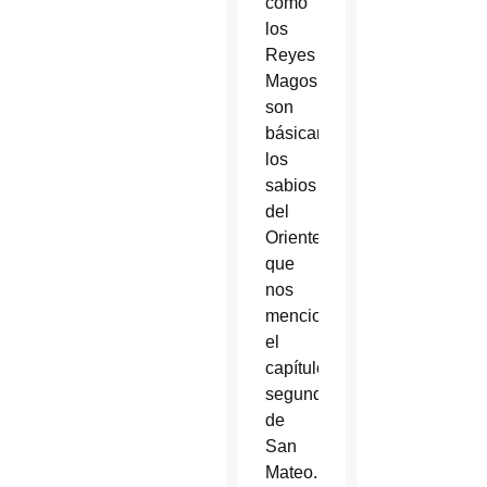
como
los
Reyes
Magos
son
básicamente
los
sabios
del
Oriente
que
nos
menciona
el
capítulo
segundo
de
San
Mateo.