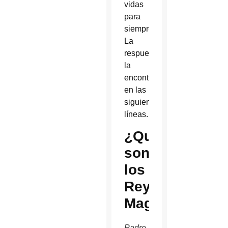
vidas
para
siempre?
La
respuesta
la
encontraremos
en las
siguientes
líneas.
¿Quiénes
son
los
Reyes
Magos?
Padre