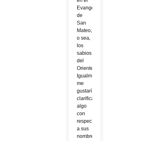
en el
Evangelio
de
San
Mateo,
o sea,
los
sabios
del
Oriente.
Igualmente
me
gustaría
clarificar
algo
con
respecto
a sus
nombres.