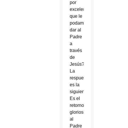
por
excelencia
que le
podamos
dar al
Padre
a
través
de
Jesús?
La
respuesta
es la
siguiente:
Es el
retorno
glorioso
al
Padre