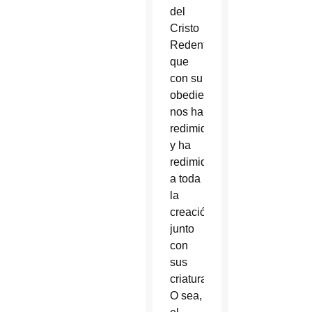
del
Cristo
Redentor
que
con su
obediencia
nos ha
redimido
y ha
redimido
a toda
la
creación
junto
con
sus
criaturas.
O sea,