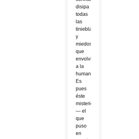
disipa
todas
las
tinieblas
y
miedos
que
envolvían
a la
humanidad.
Es
pues
éste
misterio
— el
que
puso
en