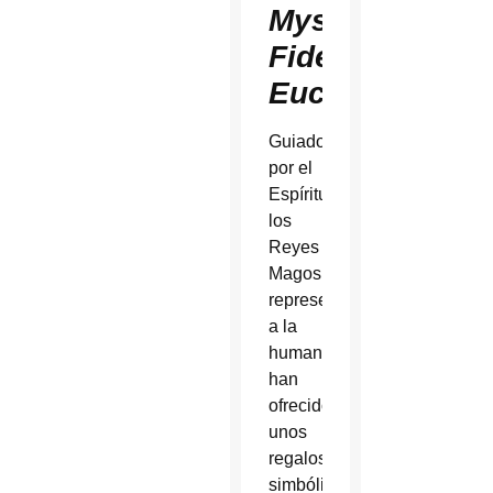
Mysterium
Fidei;
Eucharistia
Guiados
por el
Espíritu,
los
Reyes
Magos,
representando
a la
humanidad,
han
ofrecido
unos
regalos
simbólicos