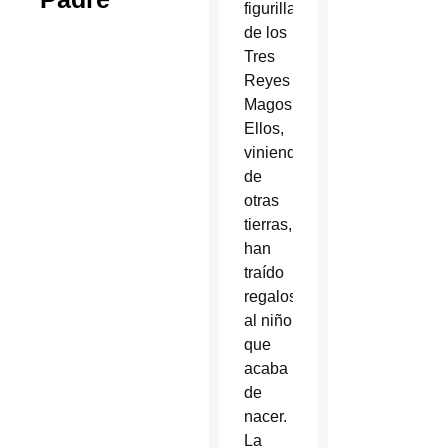
figurillas
de los
Tres
Reyes
Magos.
Ellos,
viniendo
de
otras
tierras,
han
traído
regalos
al niño
que
acaba
de
nacer.
La