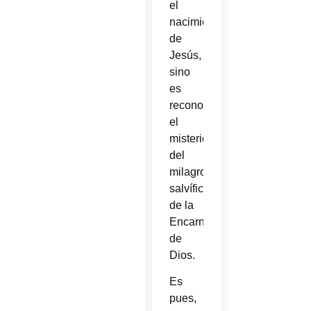
el
nacimiento
de
Jesús,
sino
es
reconocer
el
misterio
del
milagro
salvífico
de la
Encarnación
de
Dios.
Es
pues,