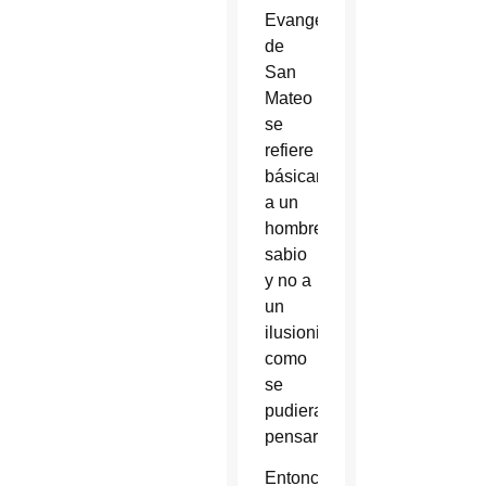
Evangelio
de
San
Mateo
se
refiere
básicamente
a un
hombre
sabio
y no a
un
ilusionista
como
se
pudiera
pensar.
Entonces