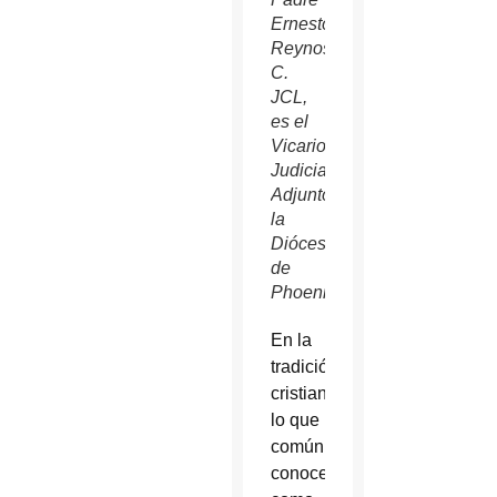
Ernesto
Reynoso
C.
JCL,
es el
Vicario
Judicial
Adjunto de
la
Diócesis
de
Phoenix.
En la
tradición
cristiana,
lo que
comúnmente
conocemos