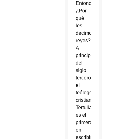
Entonces,
¿Por
qué
les
decimos
reyes?
A
principios
del
siglo
tercero,
el
teólogo
cristiano
Tertuliano
es el
primero
en
escribir