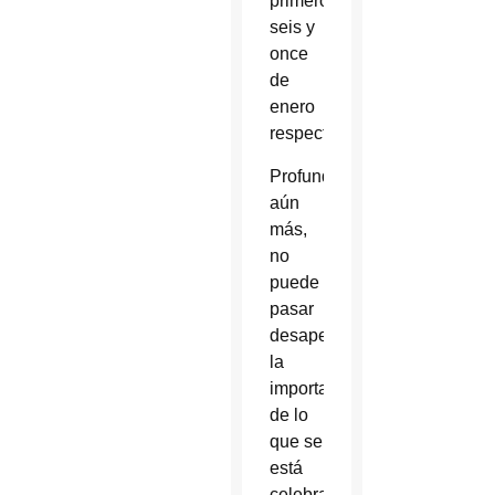
primero,
seis y
once
de
enero
respectivamente.
Profundizando
aún
más,
no
puede
pasar
desapercibida
la
importancia
de lo
que se
está
celebrando