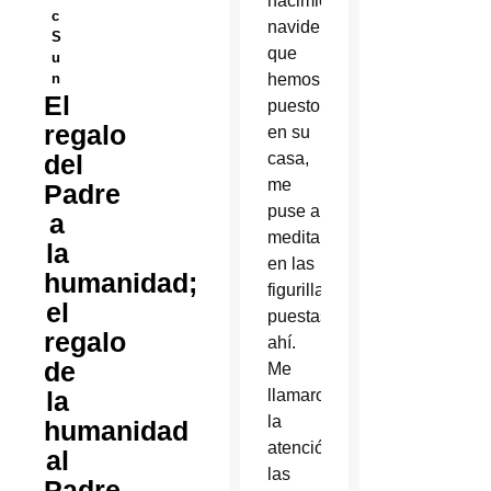
nacimiento
c
navideño
S
que
u
n
hemos
El
puesto
regalo
en su
del
casa,
me
Padre
puse a
a
meditar
la
en las
humanidad;
figurillas
el
puestas
regalo
ahí.
de
Me
la
llamaron
la
humanidad
atención,
al
las
Padre