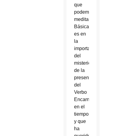
que
podemos
meditar.
Básicamente
es en
la
importancia
del
misterio
de la
presencia
del
Verbo
Encarnado
en el
tiempo
y que
ha
querido