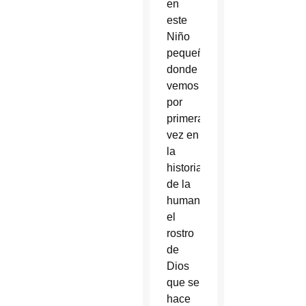
en
este
Niño
pequeño,
donde
vemos
por
primera
vez en
la
historia
de la
humanidad,
el
rostro
de
Dios
que se
hace