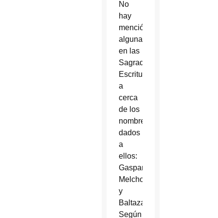
No
hay
mención
alguna
en las
Sagradas
Escrituras
a
cerca
de los
nombres
dados
a
ellos:
Gaspar,
Melchor
y
Baltazar.
Según