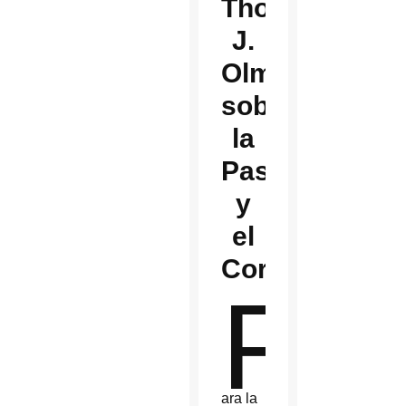
Thomas
J.
Olmsted
sobre
la
Pascua
y
el
Coronavirus
P
ara la