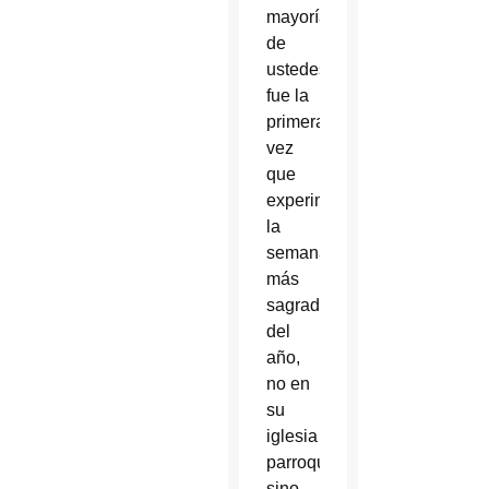
mayoría
de
ustedes,
fue la
primera
vez
que
experimentaron
la
semana
más
sagrada
del
año,
no en
su
iglesia
parroquial,
sino