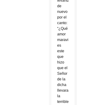
levantado
de
nuevo
por el
canto:
“¿Qué
amor
maravilloso
es
este
que
hizo
que el
Señor
de la
dicha
llevara
la
terrible