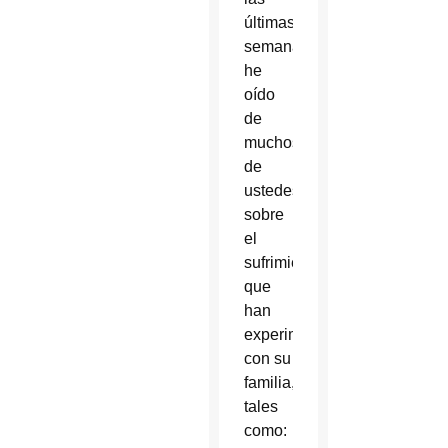
últimas
semanas,
he
oído
de
muchos
de
ustedes
sobre
el
sufrimiento
que
han
experimentado
con su
familia,
tales
como: