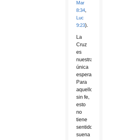
Mar
8:34
,
Luc
9:23
).
La
Cruz
es
nuestra
única
esperanza.
Para
aquellos
sin fe,
esto
no
tiene
sentido;
suena