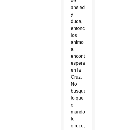
de
ansiedad
y
duda,
entonces,
los
animo
a
encontrar
esperanza
en la
Cruz.
No
busques
lo que
el
mundo
te
ofrece,