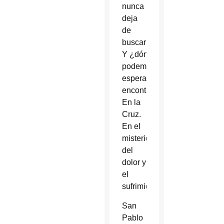
nunca
deja
de
buscarnos.
Y ¿dónde
podemos
esperar
encontrarlo?
En la
Cruz.
En el
misterio
del
dolor y
el
sufrimiento.
San
Pablo