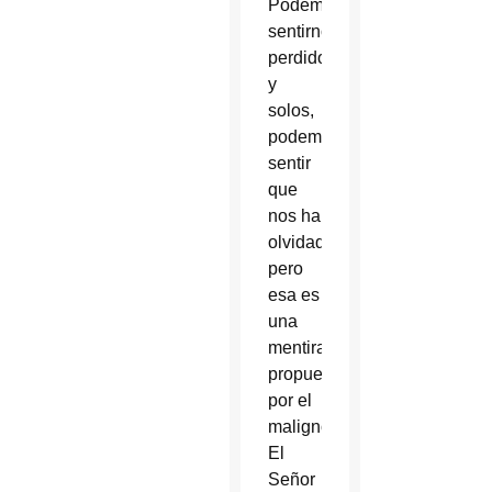
Podemos
sentirnos
perdidos
y
solos,
podemos
sentir
que
nos ha
olvidado,
pero
esa es
una
mentira
propuesta
por el
maligno.
El
Señor