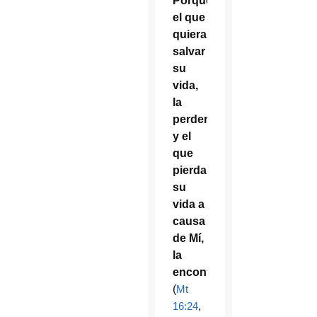
Porque
el que
quiera
salvar
su
vida,
la
perderá;
y el
que
pierda
su
vida a
causa
de Mí,
la
encontrará
”
(
Mt
16:24
,