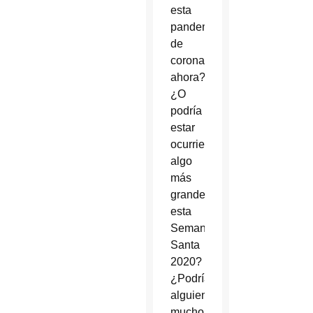
esta
pandemia
de
coronavirus
ahora?
¿O
podría
estar
ocurriendo
algo
más
grande
esta
Semana
Santa
2020?
¿Podría
alguien
mucho