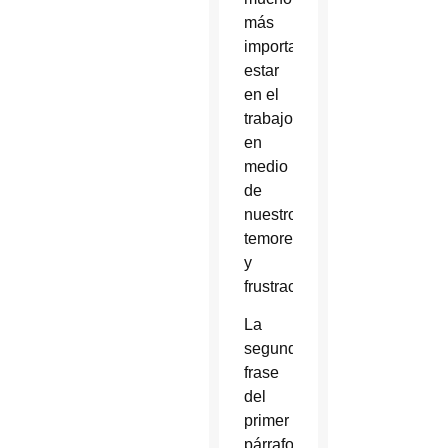
más
importante
estar
en el
trabajo
en
medio
de
nuestros
temores
y
frustración?
La
segunda
frase
del
primer
párrafo