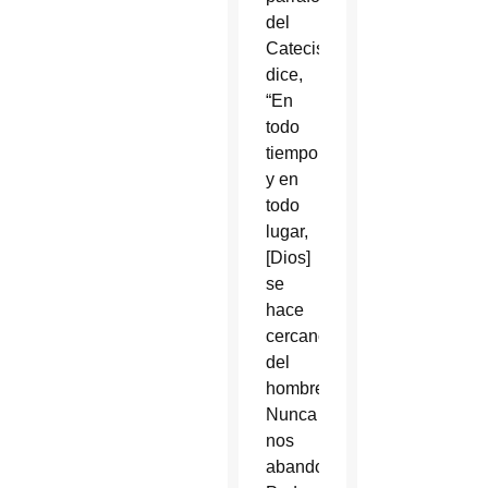
del
Catecismo
dice,
“En
todo
tiempo
y en
todo
lugar,
[Dios]
se
hace
cercano
del
hombre”.
Nunca
nos
abandona.