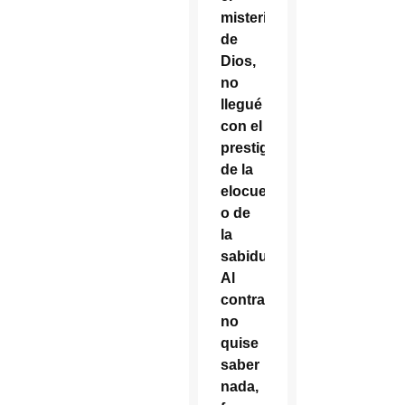
misterio
de
Dios,
no
llegué
con el
prestigio
de la
elocuencia
o de
la
sabiduría.
Al
contrario,
no
quise
saber
nada,