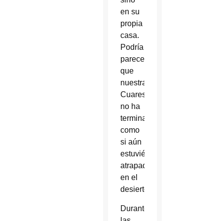
en su
propia
casa.
Podría
parecer
que
nuestra
Cuaresma
no ha
terminado,
como
si aún
estuviéramos
atrapados
en el
desierto.
Durante
las