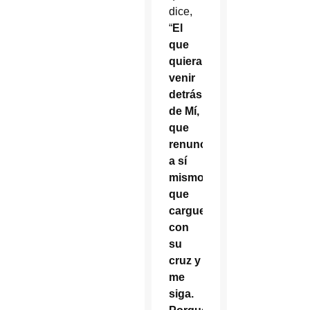
dice,
“
El
que
quiera
venir
detrás
de Mí,
que
renuncie
a sí
mismo,
que
cargue
con
su
cruz y
me
siga.