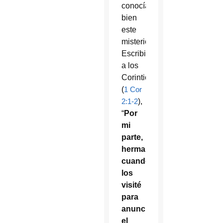
conocía
bien
este
misterio.
Escribió
a los
Corintios:
(
1 Cor
2:1-2
),
“
Por
mi
parte,
hermanos,
cuando
los
visité
para
anunciarles
el