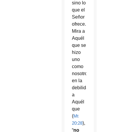
sino lo
que el
Señor
ofrece.
Mira a
Aquél
que se
hizo
uno
como
nosotros
en la
debilidad,
a
Aquél
que
(
Mt
20:28
),
“
no