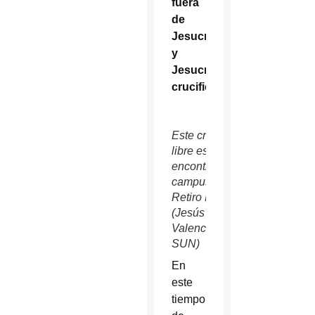
fuera
de
Jesucristo,
y
Jesucristo
crucificado
”.
Este crucifijo al aire
libre está
encontrado en el
campus del Centro
Retiro Monte Claret.
(Jesús
Valencia/CATHOLIC
SUN)
En
este
tiempo