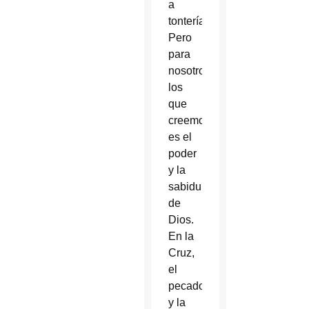
a
tontería.
Pero
para
nosotros
los
que
creemos,
es el
poder
y la
sabiduría
de
Dios.
En la
Cruz,
el
pecado
y la