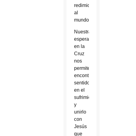
redimido
al
mundo”.
Nuestra
esperanza
en la
Cruz
nos
permite
encontrar
sentido
en el
sufrimiento
y
unirlo
con
Jesús
que