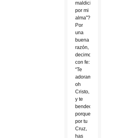
maldición
por mi
alma”?
Por
una
buena
razón,
decimos
con fe:
“Te
adoramos,
oh
Cristo,
y te
bendecimos;
porque
por tu
Cruz,
has