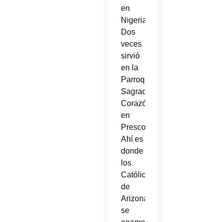
en
Nigeria.
Dos
veces
sirvió
en la
Parroquia
Sagrado
Corazón
en
Prescott.
Ahí es
donde
los
Católicos
de
Arizona
se