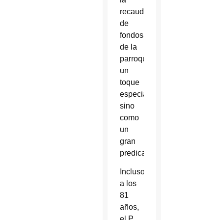
recaudación
de
fondos
de la
parroquia
un
toque
especial,
sino
como
un
gran
predicador.
Incluso
a los
81
años,
el P.