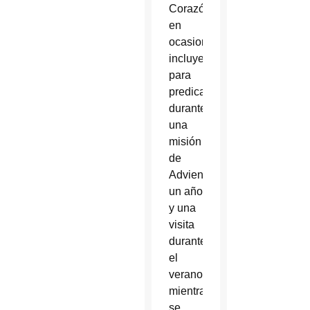
Corazón
en
ocasiones,
incluyendo
para
predicar
durante
una
misión
de
Adviento
un año
y una
visita
durante
el
verano
mientras
se