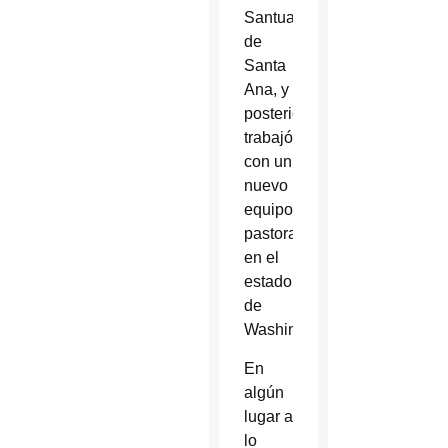
Santuario
de
Santa
Ana, y
posteriormente
trabajó
con un
nuevo
equipo
pastoral
en el
estado
de
Washington.
En
algún
lugar a
lo