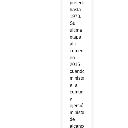
prefecto
hasta
1973.
Su
última
etapa
allí
comenzó
en
2015
cuando
ministraba
a la
comunidad
y
ejerció
ministerio
de
alcance.