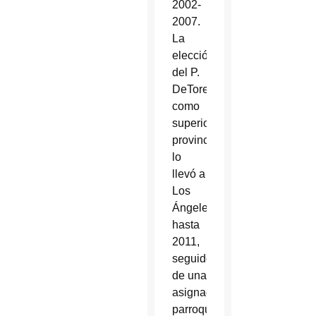
2002-
2007.
La
elección
del P.
DeTore
como
superior
provincial
lo
llevó a
Los
Ángeles
hasta
2011,
seguido
de una
asignación
parroquial