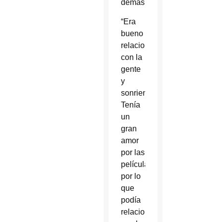
demás.
“Era
bueno
relacionándose
con la
gente
y
sonriendo.
Tenía
un
gran
amor
por las
películas,
por lo
que
podía
relacionarse