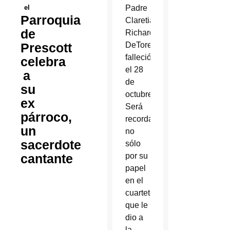
el
Padre
Parroquia
Claretiano
de
Richard
Prescott
DeTore
falleció
celebra
el 28
a
de
su
octubre.
ex
Será
párroco,
recordado
un
no
sacerdote
sólo
cantante
por su
papel
en el
cuarteto
que le
dio a
la