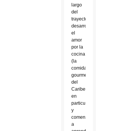
largo
del
trayecto
desarrolló
el
amor
por la
cocina
(la
comida
gourmet
del
Caribe,
en
particular)
y
comenzó
a