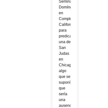
Seminario
Domínguez
en
Compton,
California,
para
predicar
una de
San
Judas
en
Chicago,
algo
que se
suponía
que
sería
una
ausencia