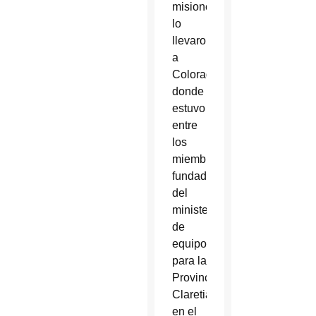
misiones
lo
llevaron
a
Colorado,
donde
estuvo
entre
los
miembros
fundadores
del
ministerio
de
equipo
para la
Provincia
Claretiana
en el