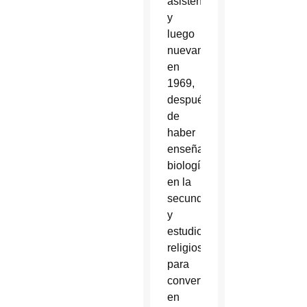
asistente;
y
luego
nuevamente
en
1969,
después
de
haber
enseñado
biología
en la
secundaria
y
estudios
religiosos,
para
convertirse
en