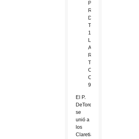
Padre
Richard
De
Tore
10203
Lower
Azusa
Rd.,
Temple
City,
CA
91780
El P.
DeTore
se
unió a
los
Claretianos