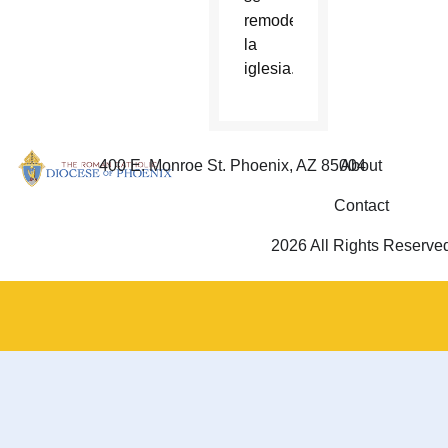
remodelaba
la
iglesia.
400 E. Monroe St. Phoenix, AZ 85004
About
Contact
2026 All Rights Reserve