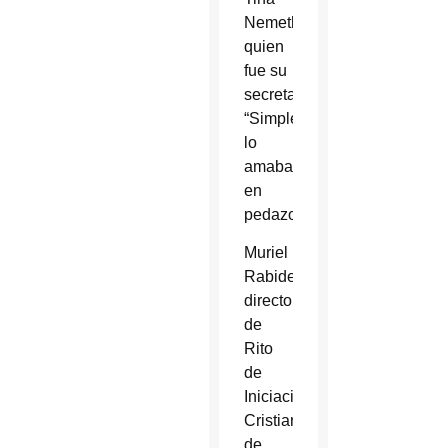
Nemeth,
quien
fue su
secretaria.
“Simplemente
lo
amaba
en
pedazos”.
Muriel
Rabideau,
directora
de
Rito
de
Iniciación
Cristiana
de