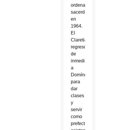
ordenado
sacerdote
en
1964.
El
Claretiano
regresó
de
inmediato
a
Domínguez
para
dar
clases
y
servir
como
prefecto