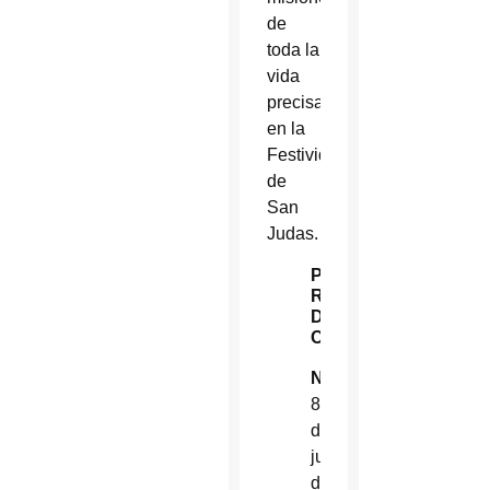
de
toda la
vida
precisamente
en la
Festividad
de
San
Judas.
P.
Richard
DeTore,
CMF
Nacido:
8
de
julio
de