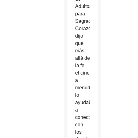
Adultos
para
Sagrado
Corazón,
dijo
que
más
allá de
la fe,
el cine
a
menudo
lo
ayudaba
a
conectarse
con
los