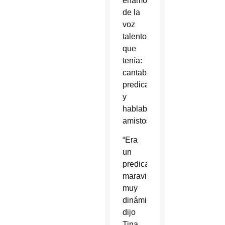
enamoraron
de la
voz
talentosa
que
tenía:
cantaba,
predicaba
y
hablaba
amistosamente.
“Era
un
predicador
maravilloso,
muy
dinámico”,
dijo
Tina