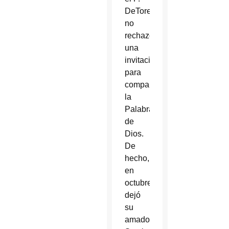
DeTore
no
rechazó
una
invitación
para
compartir
la
Palabra
de
Dios.
De
hecho,
en
octubre
dejó
su
amado