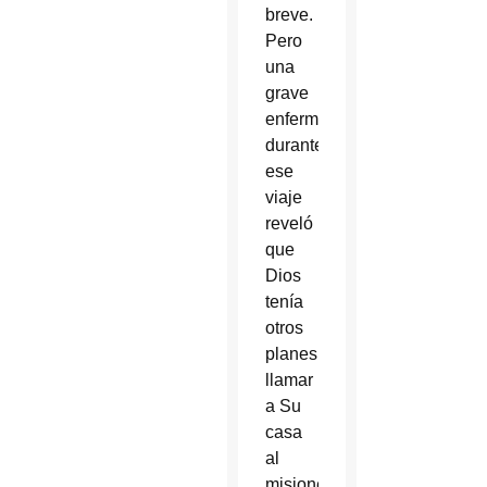
breve.
Pero
una
grave
enfermedad
durante
ese
viaje
reveló
que
Dios
tenía
otros
planes:
llamar
a Su
casa
al
misionero