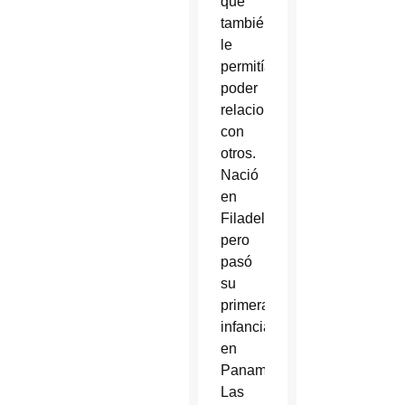
que
también
le
permitía
poder
relacionarse
con
otros.
Nació
en
Filadelfia,
pero
pasó
su
primera
infancia
en
Panamá.
Las