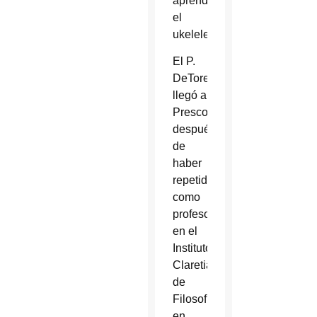
aprender
el
ukelele.
El P.
DeTore
llegó a
Prescott
después
de
haber
repetido
como
profesor
en el
Instituto
Claretiano
de
Filosofía
en