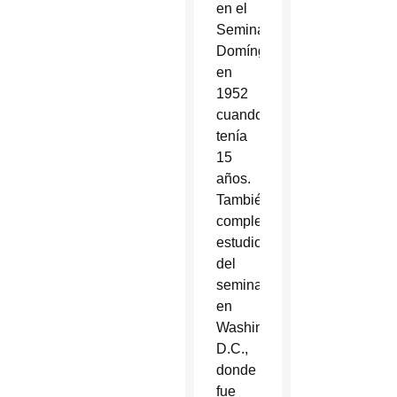
en el
Seminario
Domínguez
en
1952
cuando
tenía
15
años.
También
completó
estudios
del
seminario
en
Washington,
D.C.,
donde
fue