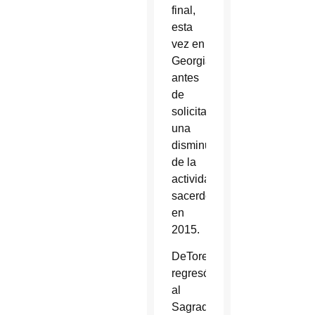
final,
esta
vez en
Georgia,
antes
de
solicitar
una
disminución
de la
actividad
sacerdotal
en
2015.
DeTore
regresó
al
Sagrado