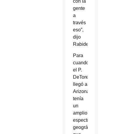
con la
gente
a
través
eso”,
dijo
Rabideau.
Para
cuando
el P.
DeTore
llegó a
Arizona,
tenía
un
amplio
espectro
geográfico