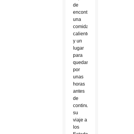
de
encontrar
una
comida
caliente
y un
lugar
para
quedarse
por
unas
horas
antes
de
continuar
su
viaje a
los