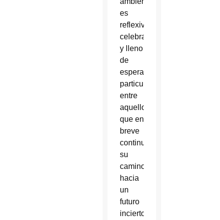
ambiente
es
reflexivo,
celebrativo
y lleno
de
esperanza,
particularmente
entre
aquellos
que en
breve
continuarán
su
camino
hacia
un
futuro
incierto.