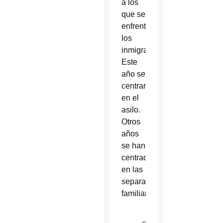
a los
que se
enfrentan
los
inmigrantes.
Este
año se
centraron
en el
asilo.
Otros
años
se han
centrado
en las
separaciones
familiares.