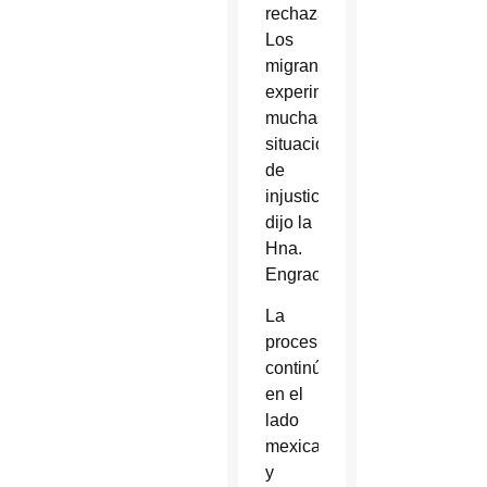
rechazados.
Los
migrantes
experimentan
muchas
situaciones
de
injusticia”,
dijo la
Hna.
Engracia.
La
procesión
continúa
en el
lado
mexicano,
y