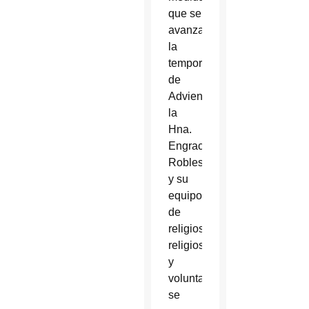
que se
avanza
la
temporada
de
Adviento,
la
Hna.
Engracia
Robles
y su
equipo
de
religiosos,
religiosas
y
voluntarios
se