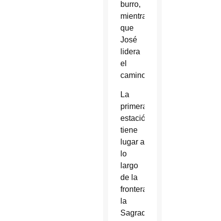
burro,
mientras
que
José
lidera
el
camino.
La
primera
estación
tiene
lugar a
lo
largo
de la
frontera,
la
Sagrada