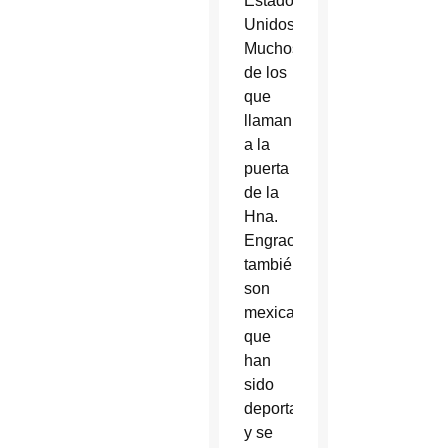
Estados
Unidos.
Muchos
de los
que
llaman
a la
puerta
de la
Hna.
Engracia
también
son
mexicanos
que
han
sido
deportados
y se