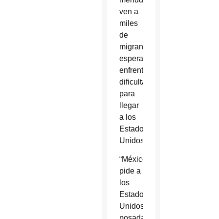
ven a
miles
de
migrantes
esperanzados
enfrentando
dificultades
para
llegar
a los
Estados
Unidos.
“México
pide a
los
Estados
Unidos
posada