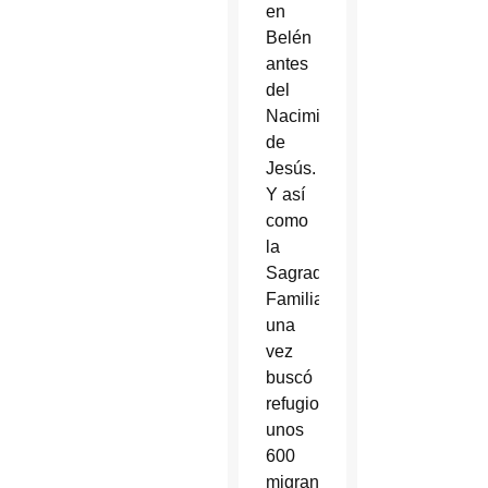
en
Belén
antes
del
Nacimiento
de
Jesús.
Y así
como
la
Sagrada
Familia
una
vez
buscó
refugio,
unos
600
migrantes