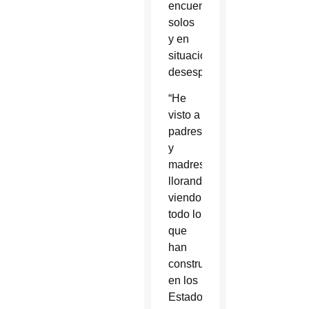
encuentran
solos
y en
situaciones
desesperadas.
“He
visto a
padres
y
madres
llorando,
viendo
todo lo
que
han
construido
en los
Estados