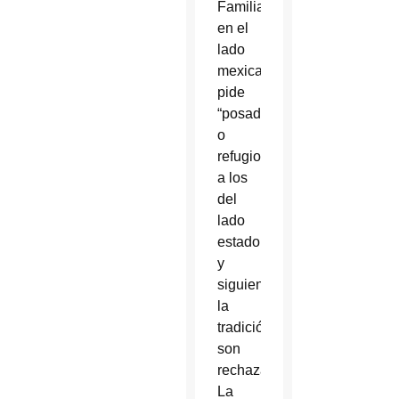
Familia
en el
lado
mexicano
pide
“posada”
o
refugio
a los
del
lado
estadounidense,
y
siguiendo
la
tradición,
son
rechazados.
La