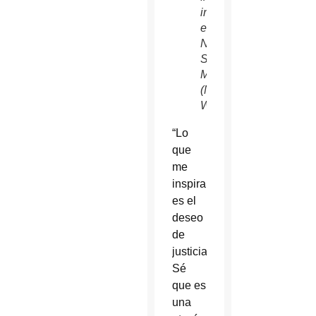
internacional
en
Nogales,
Sonora,
México.
(Nancy
Wiechec/CNS)
“Lo
que
me
inspira
es el
deseo
de
justicia.
Sé
que es
una