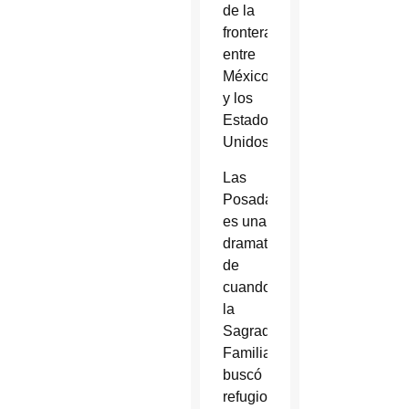
de la
frontera
entre
México
y los
Estados
Unidos.
Las
Posadas
es una
dramatización
de
cuando
la
Sagrada
Familia
buscó
refugio