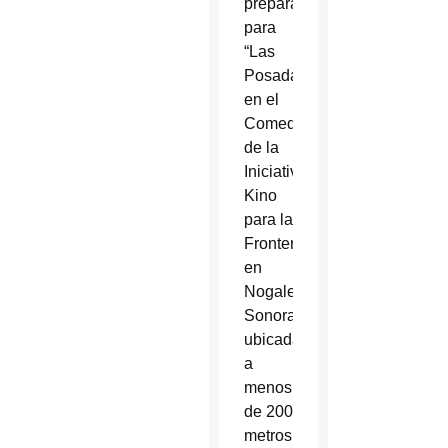
preparan
para
“Las
Posadas”
en el
Comedor
de la
Iniciativa
Kino
para la
Frontera
en
Nogales,
Sonora,
ubicada
a
menos
de 200
metros