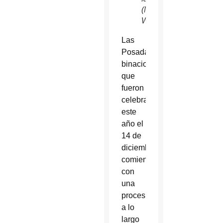
(Nancy
Wiechec/CNS)
Las
Posadas
binacionales,
que
fueron
celebrados
este
año el
14 de
diciembre,
comienzan
con
una
procesión
a lo
largo