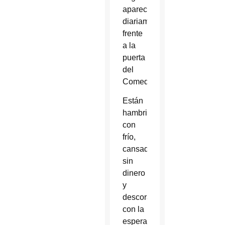
aparecen
diariamente
frente
a la
puerta
del
Comedor.
Están
hambrientos,
con
frío,
cansados,
sin
dinero
y
descorazonados,
con la
esperanza