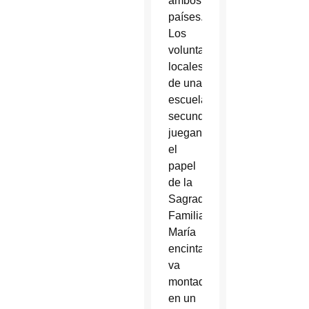
ambos
países.
Los
voluntarios
locales
de una
escuela
secundaria
juegan
el
papel
de la
Sagrada
Familia;
María
encinta
va
montada
en un