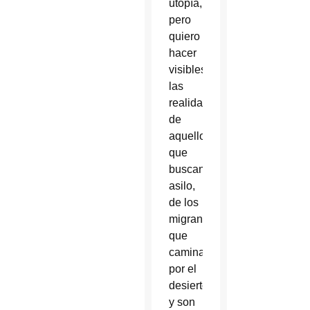
utopía,
pero
quiero
hacer
visibles
las
realidades
de
aquellos
que
buscan
asilo,
de los
migrantes
que
caminan
por el
desierto
y son