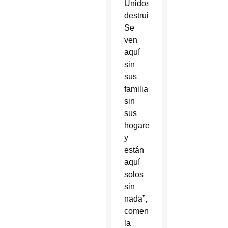
Unidos
destruido.
Se
ven
aquí
sin
sus
familias,
sin
sus
hogares,
y
están
aquí
solos
sin
nada”,
comentó
la