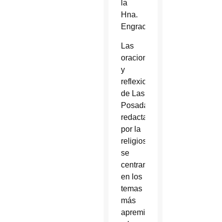
la
Hna.
Engracia.
Las
oraciones
y
reflexiones
de Las
Posadas
redactadas
por la
religiosa
se
centran
en los
temas
más
apremiantes