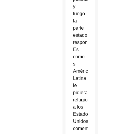
y
luego
la
parte
estadounidense
responde.
Es
como
si
América
Latina
le
pidiera
refugio
a los
Estados
Unidos”,
comentó