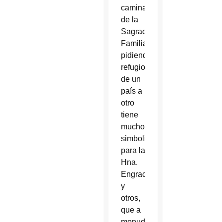
caminata
de la
Sagrada
Familia
pidiendo
refugio
de un
país a
otro
tiene
mucho
simbolismo
para la
Hna.
Engracia
y
otros,
que a
menudo