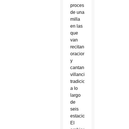
procesión
de una
milla
en las
que
van
recitando
oraciones
y
cantando
villancicos
tradicionales
a lo
largo
de
seis
estaciones.
El