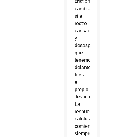
cristianos
cambiaría
si el
rostro
cansado
y
desesperado
que
tenemos
delante
fuera
el
propio
Jesucristo.
La
respuesta
católica
comienza
siempre