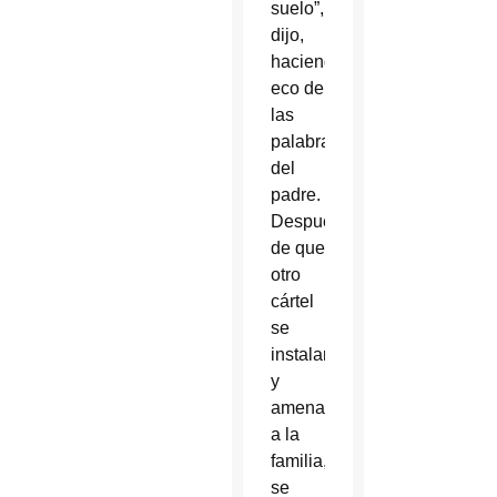
suelo”,
dijo,
haciendo
eco de
las
palabras
del
padre.
Después
de que
otro
cártel
se
instalara
y
amenazara
a la
familia,
se