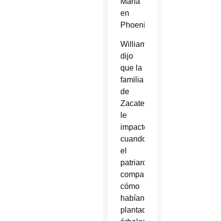
María
en
Phoenix.
Williams
dijo
que la
familia
de
Zacatecas
le
impactó
cuando
el
patriarca
compartió
cómo
habían
plantado