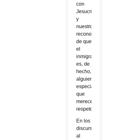
con
Jesucristo
y
nuestro
reconocimiento
de que
el
inmigrante
es, de
hecho,
alguien
especial
que
merece
respeto”.
En los
discursos
al