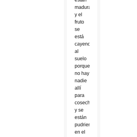
madurando
y el
fruto
se
está
cayendo
al
suelo
porque
no hay
nadie
allí
para
cosecharlo,
y se
están
pudriendo
en el