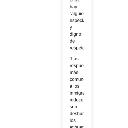
hay
“alguien
especial
y
digno
de
respeto”.
“Las
respuestas
más
comunes
a los
inmigrantes
indocumentados
son
deshumanizadoras:
los
etiquetan