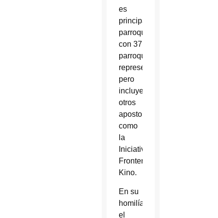
es
principalmente
parroquial,
con 37
parroquias
representadas,
pero
incluye
otros
apostolados,
como
la
Iniciativa
Fronteriza
Kino.
En su
homilía,
el