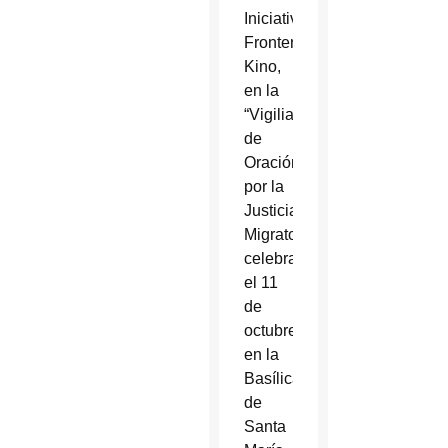
Iniciativa
Fronteriza
Kino,
en la
“Vigilia
de
Oración
por la
Justicia
Migratoria”
celebrada
el 11
de
octubre
en la
Basílica
de
Santa