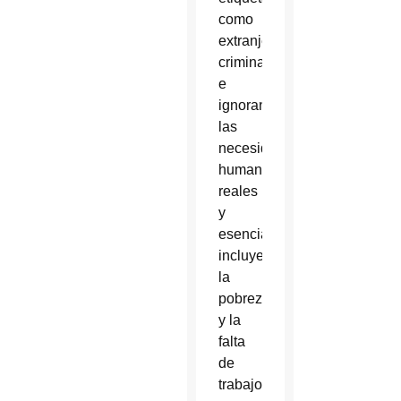
como
extranjeros
criminales
e
ignoran
las
necesidades
humanas
reales
y
esenciales,
incluyendo
la
pobreza
y la
falta
de
trabajo,