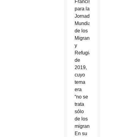
Francisco
para la
Jornada
Mundial
de los
Migrantes
y
Refugiados
de
2019,
cuyo
tema
era
“no se
trata
sólo
de los
migrantes”.
En su