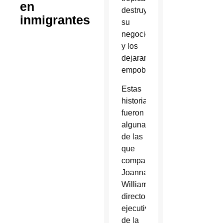
en
destruyeran
inmigrantes
su
negocio
y los
dejaran
empobrecidos.
Estas
historias
fueron
algunas
de las
que
compartió
Joanna
Williams,
directora
ejecutiva
de la