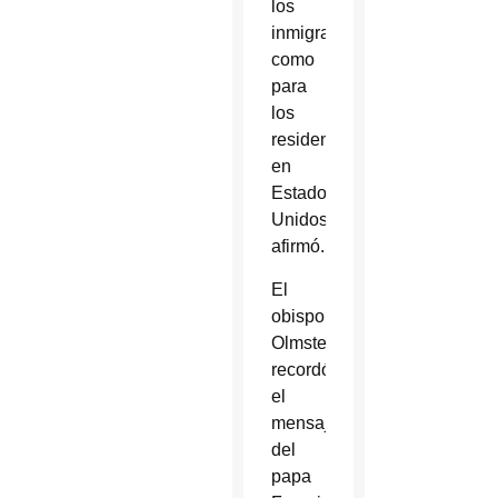
los
inmigrantes
como
para
los
residentes
en
Estados
Unidos”,
afirmó.
El
obispo
Olmsted
recordó
el
mensaje
del
papa