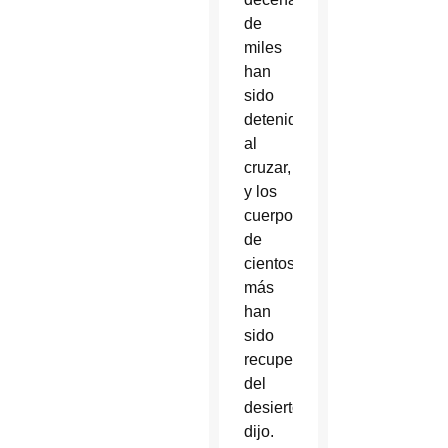
de
miles
han
sido
detenidos
al
cruzar,
y los
cuerpos
de
cientos
más
han
sido
recuperados
del
desierto”,
dijo.