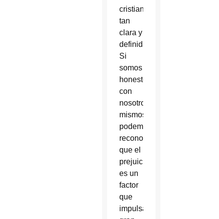
cristiana
tan
clara y
definida.
Si
somos
honestos
con
nosotros
mismos,
podemos
reconocer
que el
prejuicio
es un
factor
que
impulsa