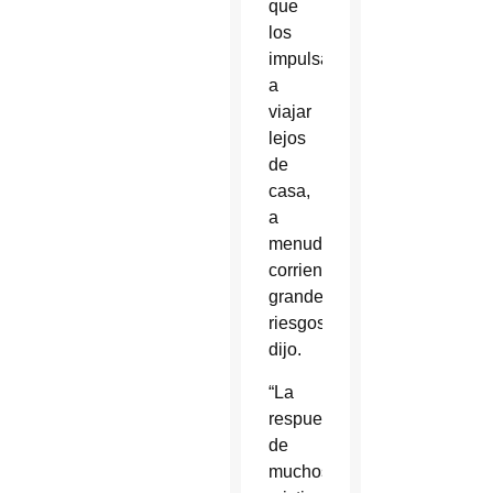
que
los
impulsaron
a
viajar
lejos
de
casa,
a
menudo
corriendo
grandes
riesgos”,
dijo.
“La
respuesta
de
muchos