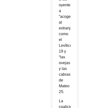
oyentes
a
“acoger
al
extranjero”,
como
el
Levítico
19 y
“las
ovejas
y las
cabras”
de
Mateo
25.
La
coalición