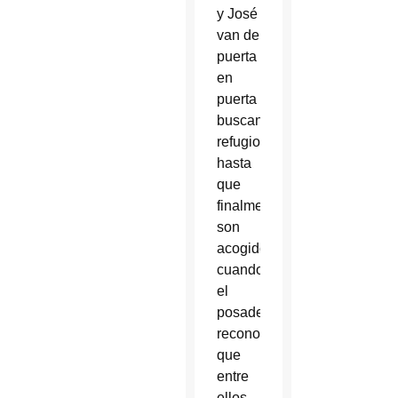
y José
van de
puerta
en
puerta
buscando
refugio
hasta
que
finalmente
son
acogidos
cuando
el
posadero
reconoce
que
entre
ellos