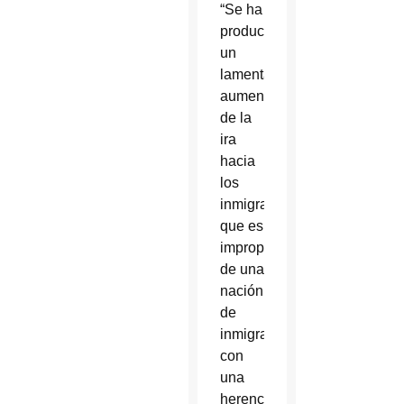
“Se ha
producido
un
lamentable
aumento
de la
ira
hacia
los
inmigrantes
que es
impropio
de una
nación
de
inmigrantes
con
una
herencia