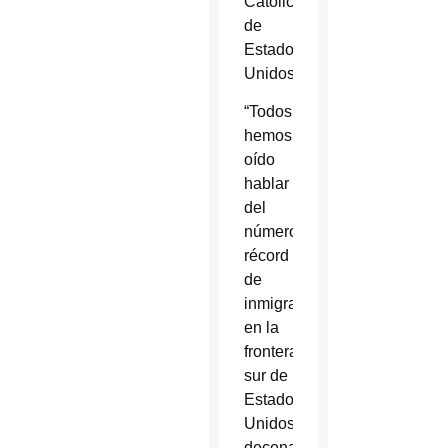
Católicos
de
Estados
Unidos.
“Todos
hemos
oído
hablar
del
número
récord
de
inmigrantes
en la
frontera
sur de
Estados
Unidos:
decenas