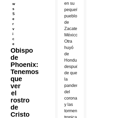
en su
w
s
pequeño
S
pueblo
e
de
r
Zacatecas,
v
i
México.
c
Otra
e
huyó
Obispo
de
de
Honduras
Phoenix:
después
Tenemos
de que
que
la
ver
pandemia
el
del
coronavirus
rostro
y las
de
tormentas
Cristo
tropicales