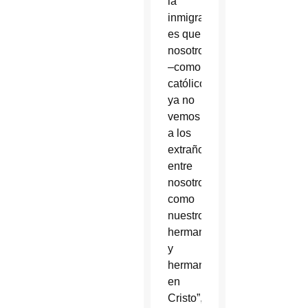
la
inmigración,
es que
nosotros
–como
católicos–
ya no
vemos
a los
extraños
entre
nosotros
como
nuestros
hermanos
y
hermanas
en
Cristo”,