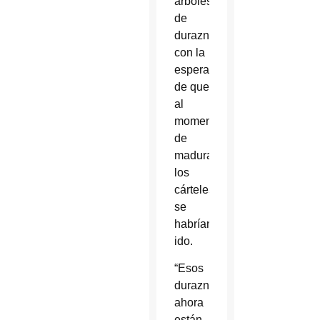
árboles
de
durazno
con la
esperanza
de que
al
momento
de
madurar,
los
cárteles
se
habrían
ido.
“Esos
duraznos
ahora
están