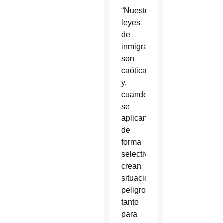
“Nuestras
leyes
de
inmigración
son
caóticas
y,
cuando
se
aplican
de
forma
selectiva,
crean
situaciones
peligrosas
tanto
para