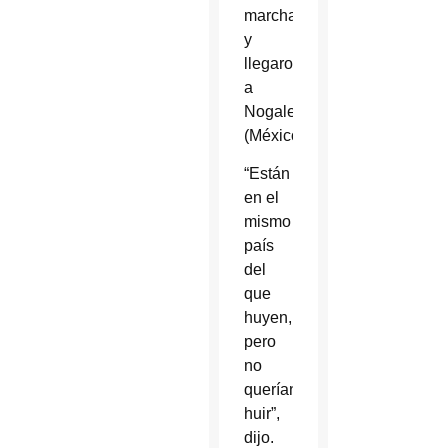
marcharon
y
llegaron
a
Nogales
(México).
“Están
en el
mismo
país
del
que
huyen,
pero
no
querían
huir”,
dijo.