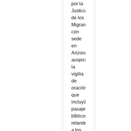
por la
Justicia
de los
Migrantes,
con
sede
en
Arizona,
auspició
la
vigilia
de
oración,
que
incluyó
pasajes
bíblicos
retando
a los