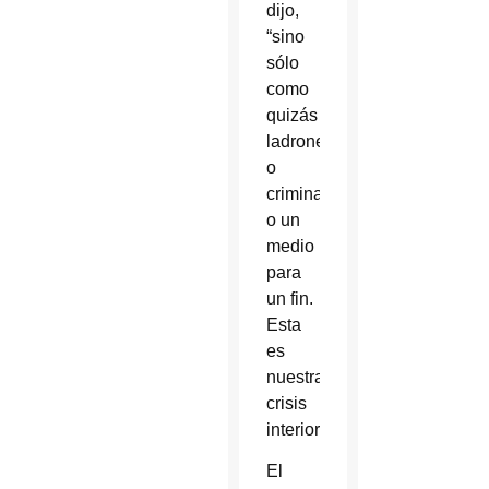
dijo,
“sino
sólo
como
quizás
ladrones
o
criminales
o un
medio
para
un fin.
Esta
es
nuestra
crisis
interior”.
El