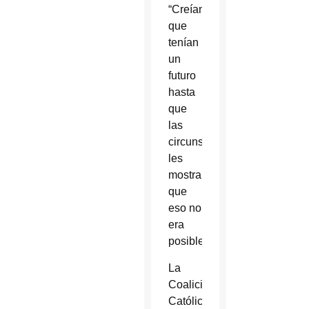
“Creían
que
tenían
un
futuro
hasta
que
las
circunstancias
les
mostraron
que
eso no
era
posible”.
La
Coalición
Católica