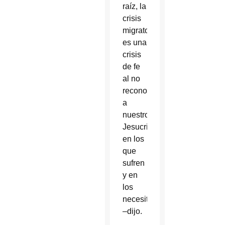
raíz, la
crisis
migratoria
es una
crisis
de fe
al no
reconocer
a
nuestro
Jesucristo
en los
que
sufren
y en
los
necesitados
–dijo.