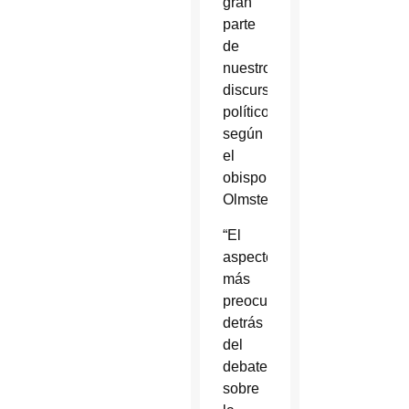
gran
parte
de
nuestro
discurso
político”,
según
el
obispo
Olmsted.
“El
aspecto
más
preocupante
detrás
del
debate
sobre