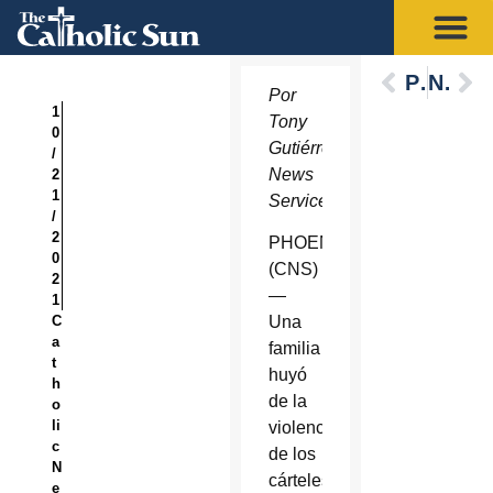
Previous
Next
Por
1
Tony
0
Gutiérrez, Catholic
/
News
2
1
Service
/
2
PHOENIX
0
(CNS)
2
—
1
C
Una
a
familia
t
huyó
h
de la
o
li
violencia
c
de los
N
cárteles
e