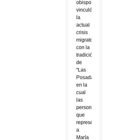
obispo
vinculó
la
actual
crisis
migratoria
con la
tradición
de
“Las
Posadas”,
en la
cual
las
personas
que
representan
a
María